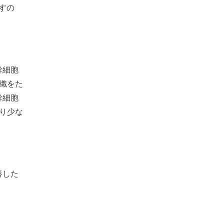
すの
幹細胞
織をた
幹細胞
り少な
養した