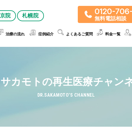
0120-706
京院
札幌院
無料電話相談
治療の流れ
症例紹介
よくあるご質問
料金一覧
r.サカモトの再生医療チャン
DR.SAKAMOTO'S CHANNEL