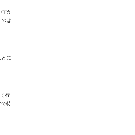
い前か
うのは
ことに
よく行
ので特