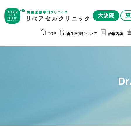
大阪院
東
TOP
再生医療について
治療内容
D