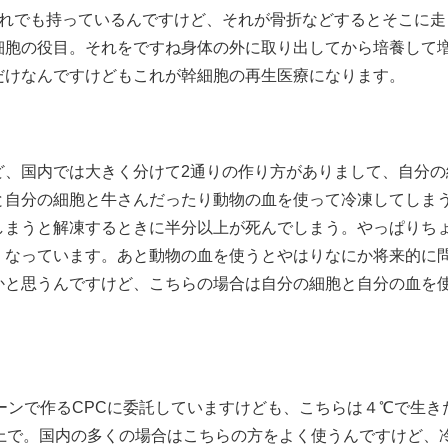
だれでも持っているんですけど、それが骨折などするとそこに走
細胞の役目。それをですね身体の外に取り出してから培養して
だけなんですけどもこれが幹細胞の再生医療になります。
ど、国内では大きく分けて2通りの作り方がありまして、自分の
と自分の細胞と牛さんだったり動物の血を使って冷凍してしま
しまうと解凍するときに半分以上が死んでしまう。やっぱりち
くなっています。あと動物の血を使うとやはりなにか将来的に
かと思うんですけど、こちらの場合は自分の細胞と自分の血を
ーンで作るCPCに委託していますけども、こちらは４℃で生き
上で。国内の多くの場合はこちらの方をよく使うんですけど、