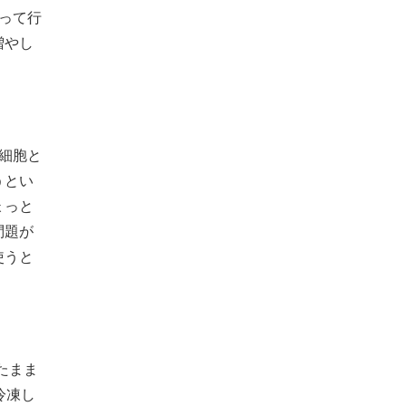
って行
増やし
細胞と
うとい
ょっと
問題が
使うと
たまま
冷凍し