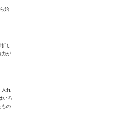
から始
骨折し
能力が
を入れ
はいろ
たもの