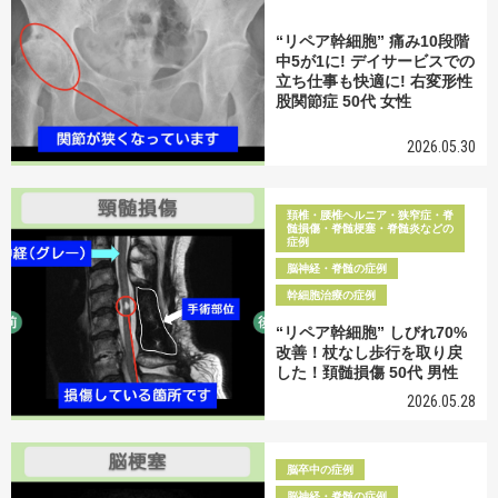
“リペア幹細胞” 痛み10段階
中5が1に! デイサービスでの
立ち仕事も快適に! 右変形性
股関節症 50代 女性
2026.05.30
頚椎・腰椎ヘルニア・狭窄症・脊
髄損傷・脊髄梗塞・脊髄炎などの
症例
脳神経・脊髄の症例
幹細胞治療の症例
“リペア幹細胞” しびれ70%
改善！杖なし歩行を取り戻
した！頚髄損傷 50代 男性
2026.05.28
脳卒中の症例
脳神経・脊髄の症例