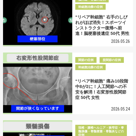
幹細胞治療の症例
“リペア幹細胞” 右手のしび
れがほぼ消失！スポーツイ
ンストラクター復帰へ前
進！脳梗塞後遺症 50代 男性
2026.05.26
関節の症例
股関節の症例
幹細胞治療の症例
“リペア幹細胞” 痛み10段階
中8が2に！人工関節への不
安を解消！右変形性股関節
症 50代 女性
2026.05.24
頚椎・腰椎ヘルニア・狭窄症・脊
髄損傷・脊髄梗塞・脊髄炎などの
症例