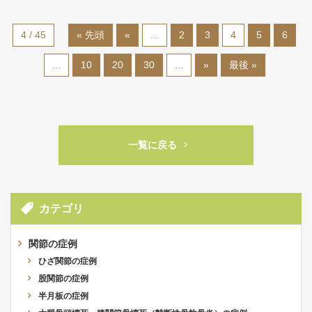
4 / 45
« 先頭
«
...
2
3
4
5
6
...
10
20
30
...
»
最後 »
一覧に戻る
カテゴリ
関節の症例
ひざ関節の症例
股関節の症例
半月板の症例