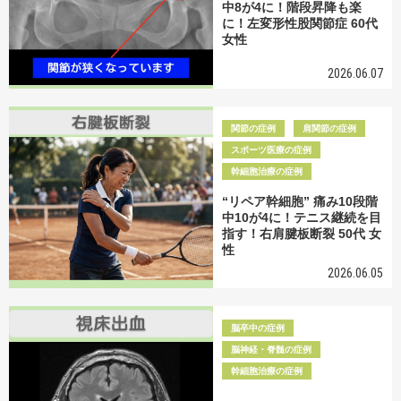
中8が4に！階段昇降も楽
に！左変形性股関節症 60代
女性
2026.06.07
関節の症例
肩関節の症例
スポーツ医療の症例
幹細胞治療の症例
“リペア幹細胞” 痛み10段階
中10が4に！テニス継続を目
指す！右肩腱板断裂 50代 女
性
2026.06.05
脳卒中の症例
脳神経・脊髄の症例
幹細胞治療の症例