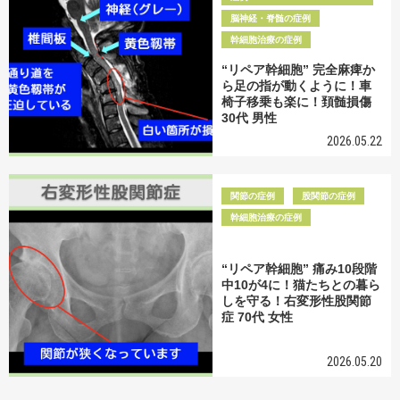
脳神経・脊髄の症例
幹細胞治療の症例
“リペア幹細胞” 完全麻痺か
ら足の指が動くように！車
椅子移乗も楽に！頚髄損傷
30代 男性
2026.05.22
関節の症例
股関節の症例
幹細胞治療の症例
“リペア幹細胞” 痛み10段階
中10が4に！猫たちとの暮ら
しを守る！右変形性股関節
症 70代 女性
2026.05.20