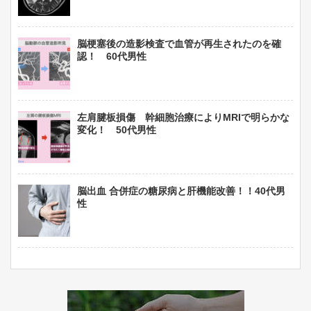
脳梗塞後の造影検査で血管が再生されたのを確
認！ 60代男性
左肩腱板損傷 幹細胞治療によりMRIで明らかな
変化！ 50代男性
脳出血 合併症の糖尿病と肝機能改善！！40代男
性