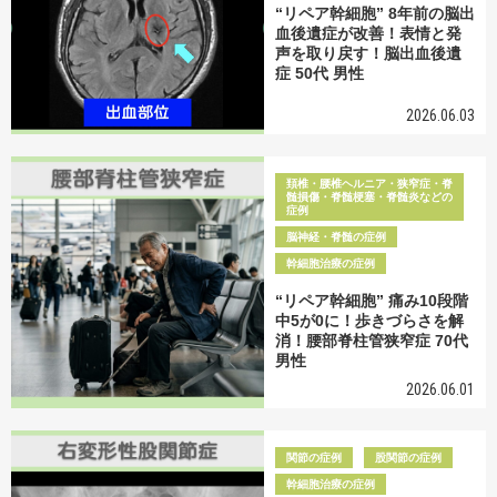
“リペア幹細胞” 8年前の脳出
血後遺症が改善！表情と発
声を取り戻す！脳出血後遺
症 50代 男性
2026.06.03
頚椎・腰椎ヘルニア・狭窄症・脊
髄損傷・脊髄梗塞・脊髄炎などの
症例
脳神経・脊髄の症例
幹細胞治療の症例
“リペア幹細胞” 痛み10段階
中5が0に！歩きづらさを解
消！腰部脊柱管狭窄症 70代
男性
2026.06.01
関節の症例
股関節の症例
幹細胞治療の症例