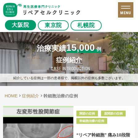
MENU
大阪院
東京院
札幌院
15,000
治療実績
例
症例紹介
CASE INTRODUCTION
紹介している症例は一部の患者様で、掲載以外の症例も多数ございます。
HOME
症例紹介
幹細胞治療の症例
関節の症例
股関節の症例
幹細胞治療の症例
“リペア幹細胞” 痛み10段階