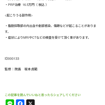
PRP治療 16.5万円（ 税込 ）
<起こりうる副作用>
脂肪採取部の内出血や創部感染、傷跡などが起こることがありま
す。
症状によりMRIやCTなどの検査を受けて頂く事があります。
ID000133
監修：院長 坂本貞範
L
F
X