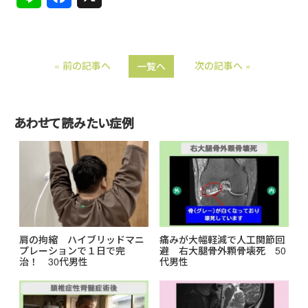
i
a
n
c
« 前の記事へ
次の記事へ »
一覧へ
e
e
b
o
あわせて読みたい症例
o
k
肩の拘縮 ハイブリッドマニ
痛みが大幅軽減で人工関節回
プレーションで１日で完
避 右大腿骨外顆骨壊死 50
治！ 30代男性
代男性