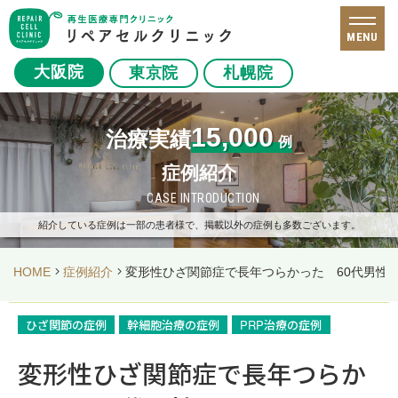
MENU
大阪院
東京院
札幌院
15,000
治療実績
例
症例紹介
CASE INTRODUCTION
紹介している症例は一部の患者様で、掲載以外の症例も多数ございます。
HOME
症例紹介
変形性ひざ関節症で長年つらかった 60代男性
ひざ関節の症例
幹細胞治療の症例
PRP治療の症例
変形性ひざ関節症で長年つらか