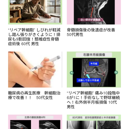
“リペア幹細胞” しびれが軽減
脊髄損傷後の後遺症が改善
し踏ん張りがきくように！排
50代男性
尿も9割回復！頚椎症性脊髄
症術後 60代 男性
糖尿病の再生医療 幹細胞治
“リペア幹細胞” 痛み10段階中
療で改善！！ 50代女性
6が1に！手術なしで野球継続
へ！右外側半月板損傷 10代
男性