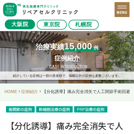
MENU
大阪院
東京院
札幌院
15,000
治療実績
例
症例紹介
CASE INTRODUCTION
紹介している症例は一部の患者様で、掲載以外の症例も多数ございます。
HOME
症例紹介
【分化誘導】痛み完全消失で人工関節手術回避 
股関節の症例
幹細胞治療の症例
PRP治療の症例
【分化誘導】痛み完全消失で人