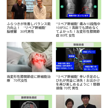
ふらつきが改善しバランス能
“リペア幹細胞” 痛み10段階中
力向上！ “リペア幹細胞”
10が3に！高齢でも諦めなく
脳梗塞 30代男性
てよかった！左変形性膝関節
症 80代 女性
両変形性膝関節症に幹細胞治
“リペア幹細胞” 辛い手足のし
療 70代女性
びれが完全に消失！お出かけ
を再び楽しめるように！頚髄
損傷 70代 男性