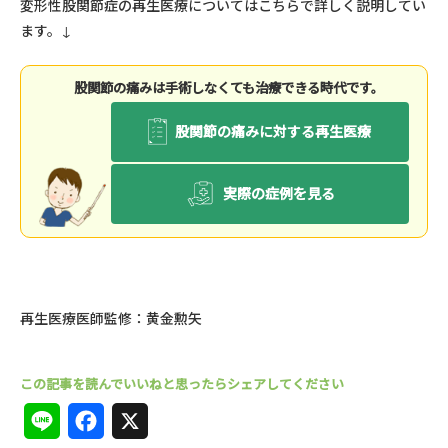
変形性股関節症の再生医療についてはこちらで詳しく説明してい
ます。
↓
股関節の痛みは⼿術しなくても治療できる時代です。
股関節の痛みに対する再生医療
実際の症例を見る
再生医療医師監修：黄金勲矢
L
F
X