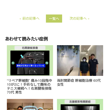
i
a
n
c
« 前の記事へ
次の記事へ »
一覧へ
e
e
b
o
あわせて読みたい症例
o
k
“リペア幹細胞” 痛み10段階中
両肘関節症 幹細胞治療 60代
10が2に！手術なしで趣味の
女性
テニス継続へ！右肩腱板損傷
70代 男性