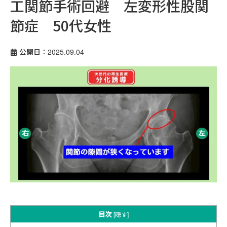
工関節手術回避 左変形性股関
節症 50代女性
公開日：2025.09.04
目次
[
隠す
]