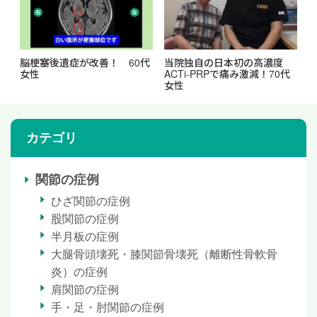
脳梗塞後遺症が改善！ 60代
当院独自の日本初の高濃度
女性
ACTi-PRPで痛み激減！70代
女性
カテゴリ
関節の症例
ひざ関節の症例
股関節の症例
半月板の症例
大腿骨頭壊死・膝関節骨壊死（離断性骨軟骨
炎）の症例
肩関節の症例
手・足・肘関節の症例