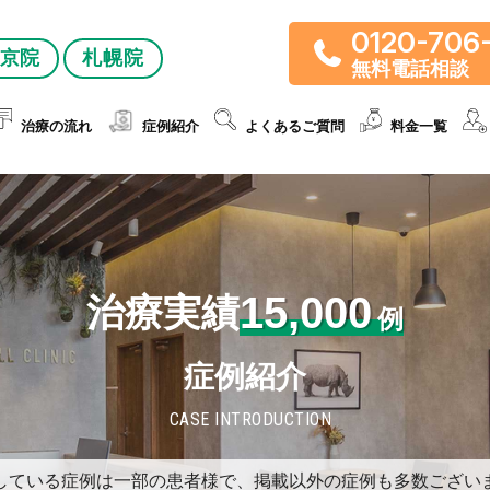
0120-706
京院
札幌院
無料電話相談
治療の流れ
症例紹介
よくあるご質問
料金一覧
15,000
治療実績
例
症例紹介
CASE INTRODUCTION
している症例は一部の患者様で、掲載以外の症例も多数ござい