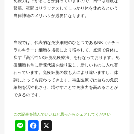
免疫力は下がることが解っていますので、日中は適度な
緊張、夜間はリラックスしてしっかり体を休めるという
自律神経のメリハリが必要になります。
当院では、代表的な免疫細胞のひとつであるNK（ナチュ
ラルキラー）細胞を培養により増やして、点滴で身体に
戻す「高活性NK細胞免疫療法」を行なっております。免
疫細胞も常に新陳代謝を繰り返し、新しいものに入れ替
わっています。免疫細胞の数も人により違いますし、体
調によっても変わってきます。再生医療では自らの免疫
細胞を活性化させ、増やすことで免疫力を高めることが
できるのです。
L
F
X