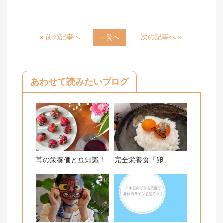
i
a
n
c
« 前の記事へ
次の記事へ »
一覧へ
e
e
b
o
あわせて読みたいブログ
o
k
苺の栄養価と豆知識！
完全栄養食「卵」