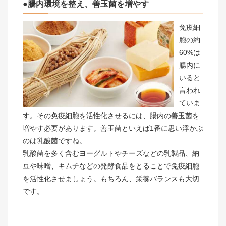
●腸内環境を整え、善玉菌を増やす
免疫細
胞の約
60%は
腸内に
いると
言われ
ていま
す。その免疫細胞を活性化させるには、腸内の善玉菌を
増やす必要があります。善玉菌といえば1番に思い浮かぶ
のは乳酸菌ですね。
乳酸菌を多く含むヨーグルトやチーズなどの乳製品、納
豆や味噌、キムチなどの発酵食品をとることで免疫細胞
を活性化させましょう。もちろん、栄養バランスも大切
です。