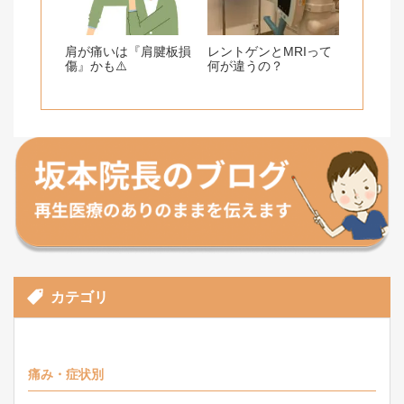
肩が痛いは『肩腱板損
レントゲンとMRIって
傷』かも⚠️
何が違うの？
カテゴリ
痛み・症状別