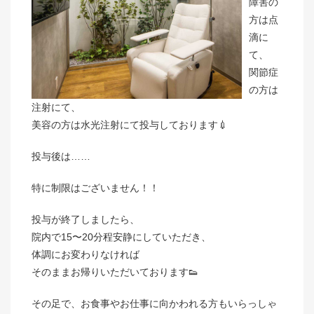
障害の
方は点
滴に
て、
関節症
の方は
注射にて、
美容の方は水光注射にて投与しております💉
投与後は……
特に制限はございません！！
投与が終了しましたら、
院内で15〜20分程安静にしていただき、
体調にお変わりなければ
そのままお帰りいただいております👟
その足で、お食事やお仕事に向かわれる方もいらっしゃ