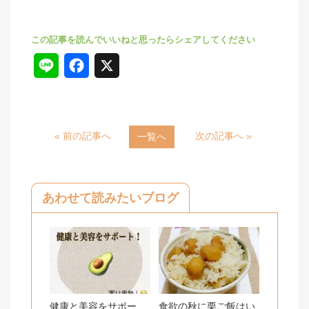
L
F
X
i
a
n
c
« 前の記事へ
次の記事へ »
一覧へ
e
e
b
o
あわせて読みたいブログ
o
k
健康と美容をサポー
食欲の秋に栗ご飯はい