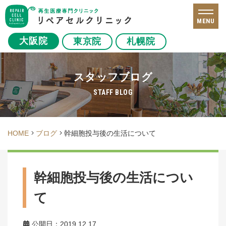
MENU
大阪院
東京院
札幌院
スタッフブログ
STAFF BLOG
HOME
ブログ
幹細胞投与後の生活について
幹細胞投与後の生活につい
て
公開日：2019.12.17