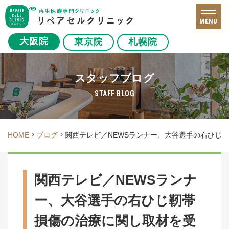
MENU
大阪院
東京院
札幌院
スタッフブログ
STAFF BLOG
HOME
ブログ
関西テレビ／NEWSランナー、大谷選手の右ひじ
関西テレビ／NEWSランナ
ー、大谷選手の右ひじ靭帯
損傷の治療に関し取材を受