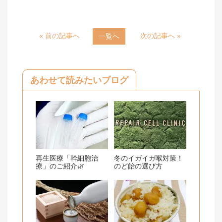
i
a
n
c
« 前の記事へ
次の記事へ »
一覧へ
e
e
b
o
あわせて読みたいブログ
o
k
再生医療「幹細胞治
冬のイガイガ喉対策！
療」のご紹介🌿
のど飴の選び方