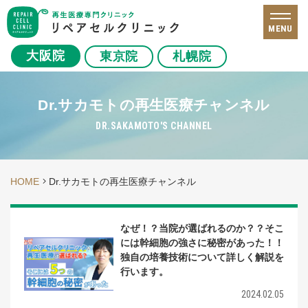
MENU
大阪院
東京院
札幌院
Dr.サカモトの再生医療チャンネル
DR.SAKAMOTO'S CHANNEL
HOME
Dr.サカモトの再生医療チャンネル
なぜ！？当院が選ばれるのか？？そこ
には幹細胞の強さに秘密があった！！
独自の培養技術について詳しく解説を
行います。
2024.02.05