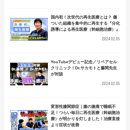
国内初！次世代の再生医療とは？ 傷
ついた組織を集中的に再生する『分化
誘導による再生医療（幹細胞治療）』
2024.02.05
YouTubeデビュー記念／リペアセル
クリニック！Dr.サカモトと藤間先生
が対談
2024.02.05
変形性膝関節症｜膝の激痛で睡眠不
足！つらい毎日に再生医療（幹細胞治
療）が明かりを灯しました！治療直後
より症状が改善