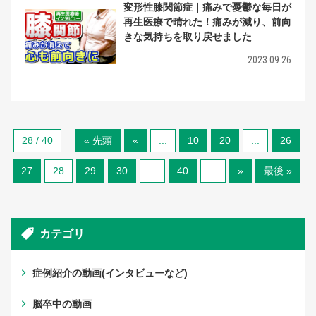
変形性膝関節症｜痛みで憂鬱な毎日が
再生医療で晴れた！痛みが減り、前向
きな気持ちを取り戻せました
2023.09.26
28 / 40
« 先頭
«
...
10
20
...
26
27
28
29
30
...
40
...
»
最後 »
カテゴリ
症例紹介の動画(インタビューなど)
脳卒中の動画