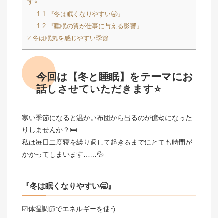
す⭐
1.1
『冬は眠くなりやすい🥱』
1.2
『睡眠の質が仕事に与える影響』
2
冬は眠気を感じやすい季節
今回は【冬と睡眠】をテーマにお
話しさせていただきます⭐
寒い季節になると温かい布団から出るのが億劫になった
りしませんか？🛏️
私は毎日二度寝を繰り返して起きるまでにとても時間が
かかってしまいます……💦
『冬は眠くなりやすい🥱』
☑体温調節でエネルギーを使う