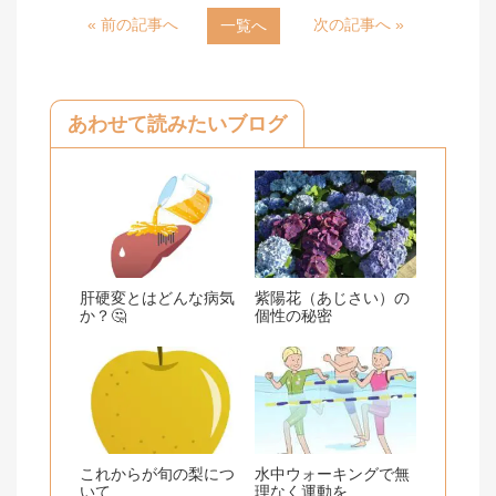
« 前の記事へ
次の記事へ »
一覧へ
e
e
b
o
あわせて読みたいブログ
o
k
肝硬変とはどんな病気
紫陽花（あじさい）の
か？🤔
個性の秘密
これからが旬の梨につ
水中ウォーキングで無
いて
理なく運動を