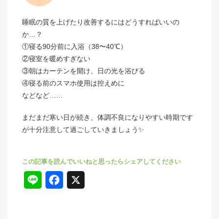
睡眠の質を上げたり改善するにはどうすればいいの
か…？
①寝る90分前に入浴（38〜40℃）
②寝室を暖めすぎない
③朝はカーテンを開け、日の光を浴びる
④寝る前のスマホ使用は控えめに
などなど……
まだまだ寒い日が続き、体調不良になりやすい時期です
が十分注意して過ごしていきましょう✨
L
F
X
i
a
n
c