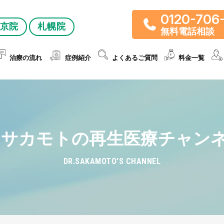
0120-706
京院
札幌院
無料電話相談
治療の流れ
症例紹介
よくあるご質問
料金一覧
r.サカモトの再生医療チャン
DR.SAKAMOTO'S CHANNEL