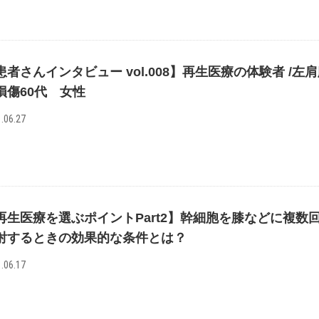
患者さんインタビュー vol.008】再生医療の体験者 /左
損傷60代 女性
.06.27
再生医療を選ぶポイントPart2】幹細胞を膝などに複数
射するときの効果的な条件とは？
.06.17