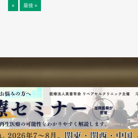
»
最後 »