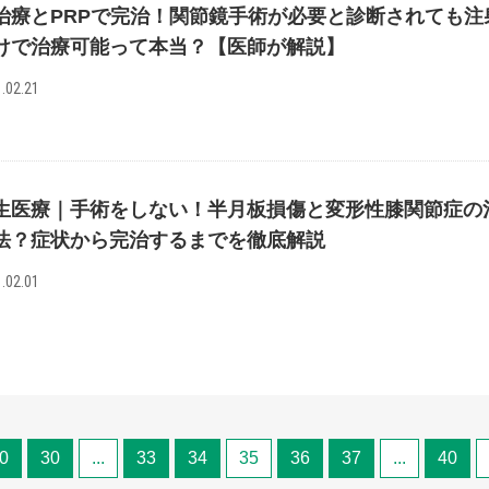
治療とPRPで完治！関節鏡手術が必要と診断されても注
けで治療可能って本当？【医師が解説】
.02.21
生医療｜手術をしない！半月板損傷と変形性膝関節症の
法？症状から完治するまでを徹底解説
.02.01
0
30
...
33
34
35
36
37
...
40