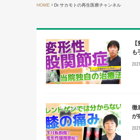
HOME
Dr.サカモトの再生医療チャンネル
【
も
2021
徹
が
2021