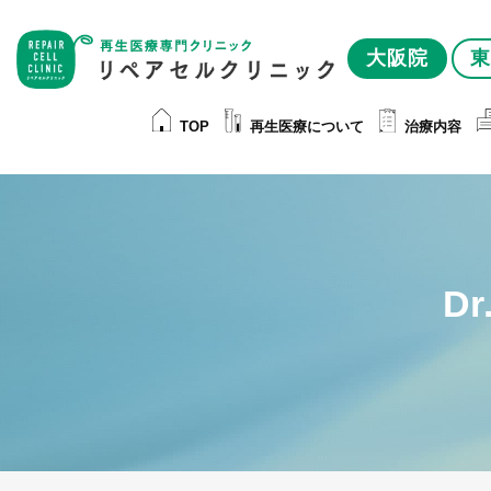
大阪院
東
TOP
再生医療について
治療内容
D