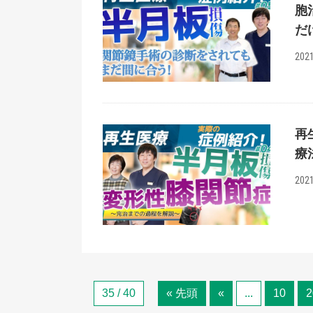
胞
だ
2021
再
療
2021
35 / 40
« 先頭
«
...
10
2