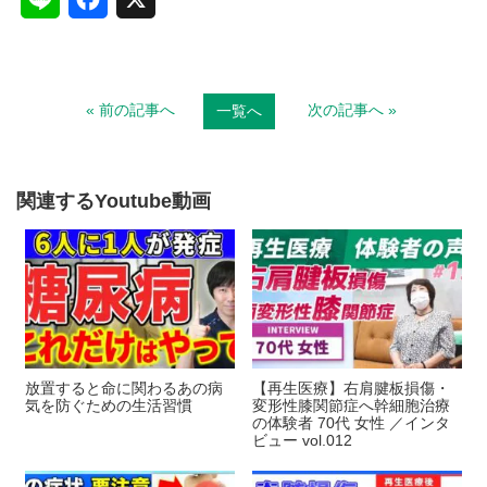
i
a
n
c
« 前の記事へ
次の記事へ »
一覧へ
e
e
b
o
関連するYoutube動画
o
k
放置すると命に関わるあの病
【再生医療】右肩腱板損傷・
気を防ぐための生活習慣
変形性膝関節症へ幹細胞治療
の体験者 70代 女性 ／インタ
ビュー vol.012