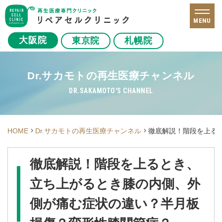
MENU
大阪院
東京院
札幌院
Dr.サカモトの再生医療チャンネル
DR.SAKAMOTO'S CHANNEL
HOME
Dr.サカモトの再生医療チャンネル
徹底解説！階段を上る
徹底解説！階段を上るとき、
立ち上がるとき膝の内側、外
側が痛む症状の違い？半月板