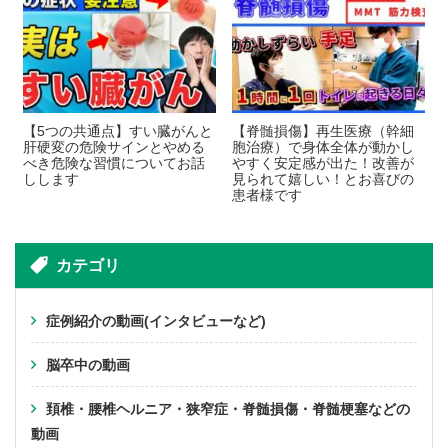
【5つの共​​通点】すい臓がんと
【脊髄損傷】再生医療（幹細
肝硬変の危険サインとやめる
胞治療）で身体全体が動かし
べき危険な習慣についてお話
やすく安定感が出た！改善が
しします
見られて嬉しい！とお喜びの
患者様です
カテゴリ
症例紹介の動画(インタビューなど)
脳卒中の動画
頚椎・腰椎ヘルニア・狭窄症・脊髄損傷・脊髄梗塞などの
動画