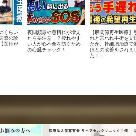
のくらい
夜間頻尿や息切れが増え
【股関節再生医療】
実際の診
たら要注意！？疲れやす
れと言われ手術を覚
【医師が
い人が心不全を防ぐため
たが、幹細胞治療で
の心臓チェック！
ほどの改善をされま
た！！