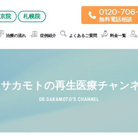
0120-706
京院
札幌院
無料電話相談
治療の流れ
症例紹介
よくあるご質問
料金一覧
r.サカモトの再生医療チャン
DR.SAKAMOTO'S CHANNEL