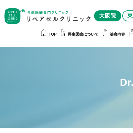
大阪院
東
TOP
再生医療について
治療内容
D