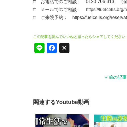
□ お電話でのご相談： 0120-706-313 （全国
□ メールでのご相談： https://fuelcells.org/ma
□ ご来院予約： https://fuelcells.org/reservat
L
F
X
i
a
n
c
« 前の記
e
e
b
o
関連するYoutube動画
o
k