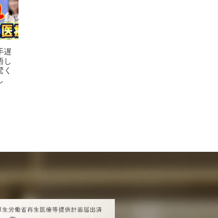
手遅
悟し
驚く
し