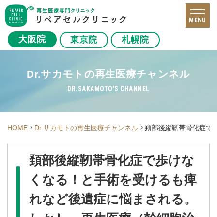
MENU
大阪院
東京院
札幌院
Dr.サカモトの再生医療チャンネル
DR.SAKAMOTO'S CHANNEL
HOME
Dr.サカモトの再生医療チャンネル
頚部後縦靭帯骨化症で
頚部後縦靭帯骨化症で歩けな
くなる！と手術を受けるも痺
れなど後遺症に悩まされる。