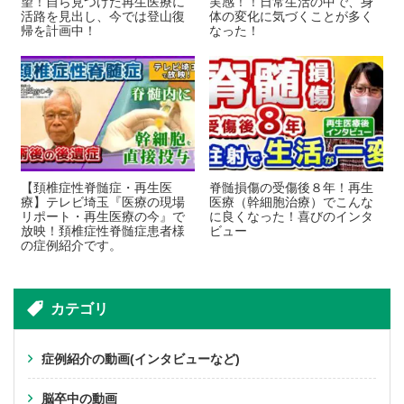
望！自ら見つけた再生医療に
実感！！日常生活の中で、身
活路を見出し、今では登山復
体の変化に気づくことが多く
帰を計画中！
なった！
【頚椎症性脊髄症・再生医
脊髄損傷の受傷後８年！再生
療】テレビ埼玉『医療の現場
医療（幹細胞治療）でこんな
リポート・再生医療の今』で
に良くなった！喜びのインタ
放映！頚椎症性脊髄症患者様
ビュー
の症例紹介です。
カテゴリ
症例紹介の動画(インタビューなど)
脳卒中の動画