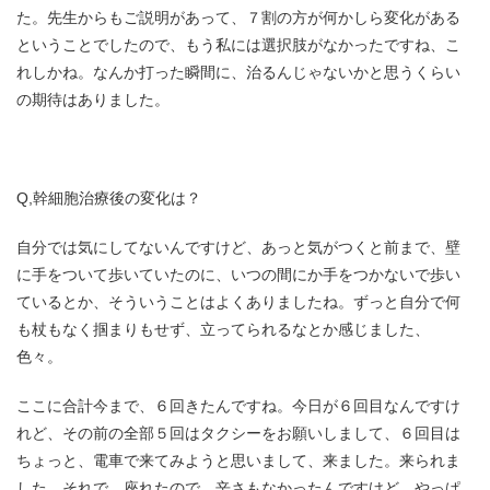
た。先⽣からもご説明があって、７割の⽅が何かしら変化がある
ということでしたので、もう私には選択肢がなかったですね、こ
れしかね。なんか打った瞬間に、治るんじゃないかと思うくらい
の期待はありました。
Q,幹細胞治療後の変化は？
自分では気にしてないんですけど、あっと気がつくと前まで、壁
に⼿をついて歩いていたのに、いつの間にか⼿をつかないで歩い
ているとか、そういうことはよくありましたね。ずっと⾃分で何
も杖もなく掴まりもせず、⽴ってられるなとか感じました、
⾊々。
ここに合計今まで、６回きたんですね。今⽇が６回⽬なんですけ
れど、その前の全部５回はタクシーをお願いしまして、６回⽬は
ちょっと、電⾞で来てみようと思いまして、来ました。来られま
した、それで。座れたので、⾟さもなかったんですけど、やっぱ