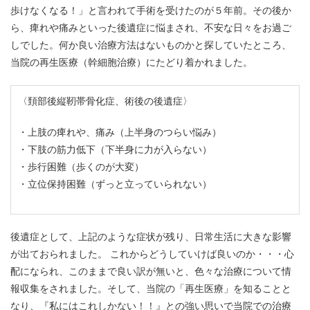
歩けなくなる！」と言われて手術を受けたのが５年前。その後か
ら、痺れや痛みといった後遺症に悩まされ、不安な日々をお過ご
しでした。何か良い治療方法はないものかと探していたところ、
当院の再生医療（幹細胞治療）にたどり着かれました。
〈頚部後縦靭帯骨化症、術後の後遺症〉
上肢の痺れや、痛み（上半身のつらい悩み）
下肢の筋力低下（下半身に力が入らない）
歩行困難（歩くのが大変）
立位保持困難（ずっと立っていられない）
後遺症として、上記のような症状が残り、日常生活に大きな影響
が出ておられました。 これからどうしていけば良いのか・・・心
配になられ、このままで良い訳が無いと、色々な治療について情
報収集をされました。そして、当院の「再生医療」を知ることと
なり、『私にはこれしかない！！』との強い思いで当院での治療