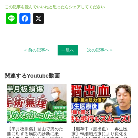
L
F
X
i
a
n
c
« 前の記事へ
次の記事へ »
一覧へ
e
e
b
o
関連するYoutube動画
o
k
【半月板損傷】登山で痛めた
【脳卒中（脳出血） 再生医
膝に対する病院の診断に絶
療】幹細胞治療により変化を