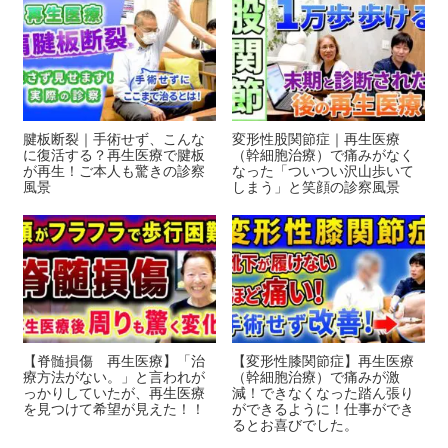
k
腱板断裂｜手術せず、こんな
変形性股関節症｜再生医療
に復活する？再生医療で腱板
（幹細胞治療）で痛みがなく
が再生！ご本人も驚きの診察
なった「ついつい沢山歩いて
風景
しまう」と笑顔の診察風景
【脊髄損傷 再生医療】「治
【変形性膝関節症】再生医療
療方法がない。」と言われが
（幹細胞治療）で痛みが激
っかりしていたが、再生医療
減！できなくなった踏ん張り
を見つけて希望が見えた！！
ができるように！仕事ができ
るとお喜びでした。