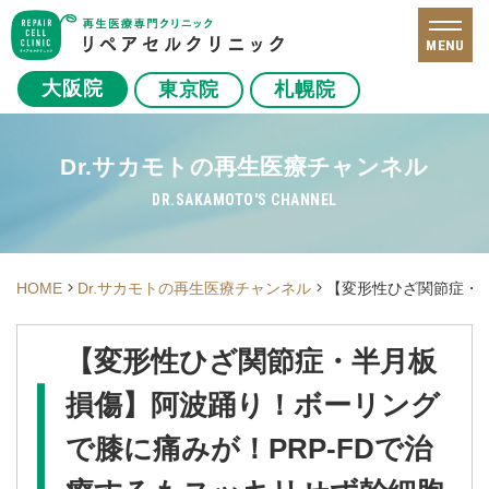
MENU
大阪院
東京院
札幌院
Dr.サカモトの再生医療チャンネル
DR.SAKAMOTO'S CHANNEL
HOME
Dr.サカモトの再生医療チャンネル
【変形性ひざ関節症・半
【変形性ひざ関節症・半月板
損傷】阿波踊り！ボーリング
で膝に痛みが！PRP-FDで治