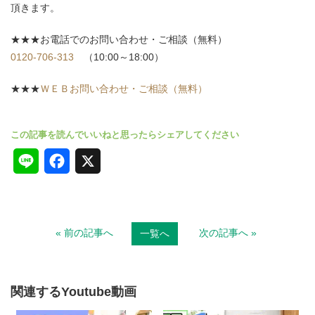
頂きます。
★★★お電話でのお問い合わせ・ご相談（無料）
0120-706-313
（10:00～18:00）
★★★
ＷＥＢお問い合わせ・ご相談（無料）
L
F
X
i
a
n
c
« 前の記事へ
次の記事へ »
一覧へ
e
e
b
o
関連するYoutube動画
o