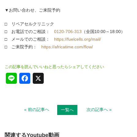
▼お問い合わせ、ご来院予約
□ リペアセルクリニック
□ お電話でのご相談：
0120-706-313
（全国10:00～18:00）
□ メールでのご相談：
https://fuelcells.org/mail/
□ ご来院予約：
https://africatime.com/flow/
L
F
X
i
a
n
c
« 前の記事へ
次の記事へ »
一覧へ
e
e
b
o
関連するYoutube動画