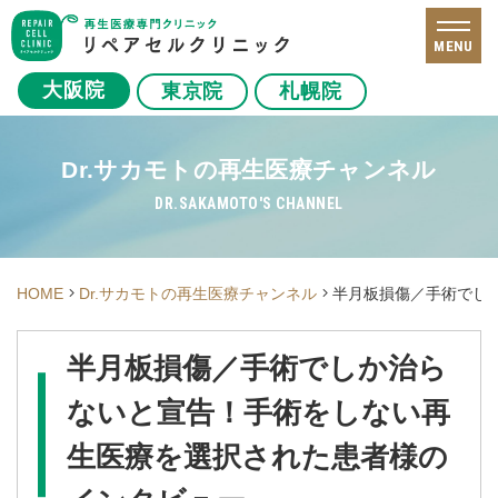
MENU
大阪院
東京院
札幌院
Dr.サカモトの再生医療チャンネル
DR.SAKAMOTO'S CHANNEL
HOME
Dr.サカモトの再生医療チャンネル
半月板損傷／手術でし
半月板損傷／手術でしか治ら
ないと宣告！手術をしない再
生医療を選択された患者様の