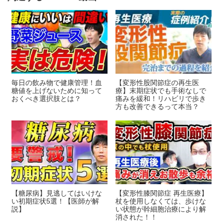
o
k
毎日の飲み物で健康管理！血
【変形性股関節症の再生医
糖値を上げないために知って
療】末期症状でも手術なしで
おくべき選択肢とは？
痛みを緩和！リハビリで歩き
方も改善できるって本当？
【糖尿病】見逃してはいけな
【変形性膝関節症 再生医療】
い初期症状5選！【医師が解
杖を使用しなくては、歩けな
説】
い状態が幹細胞治療により解
消された！！