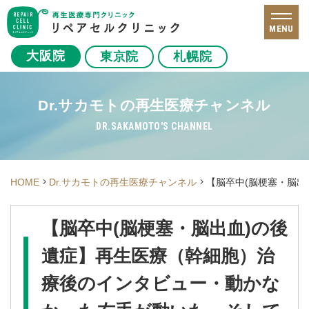
MENU
大阪院
東京院
札幌院
Dr.サカモトの再生医療チャンネル
DR.SAKAMOTO'S CHANNEL
HOME
Dr.サカモトの再生医療チャンネル
【脳卒中(脳梗塞・脳
【脳卒中(脳梗塞・脳出血)の後
遺症】再生医療（幹細胞）治
療後のインタビュー・動かな