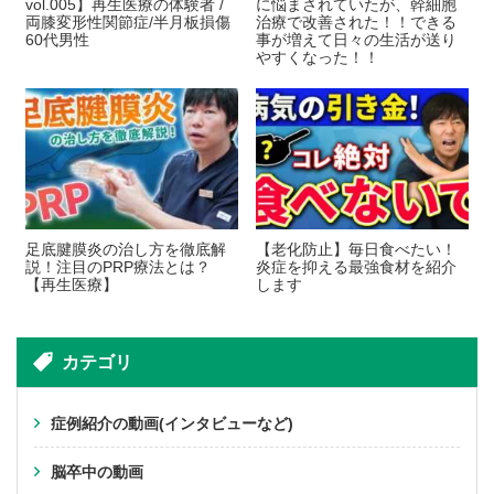
vol.005】再生医療の体験者 /
に悩まされていたが、幹細胞
両膝変形性関節症/半月板損傷
治療で改善された！！できる
60代男性
事が増えて日々の生活が送り
やすくなった！！
足底腱膜炎の治し方を徹底解
【老化防止】毎日食べたい！
説！注目のPRP療法とは？
炎症を抑える最強食材を紹介
【再生医療】
します
カテゴリ
症例紹介の動画(インタビューなど)
脳卒中の動画