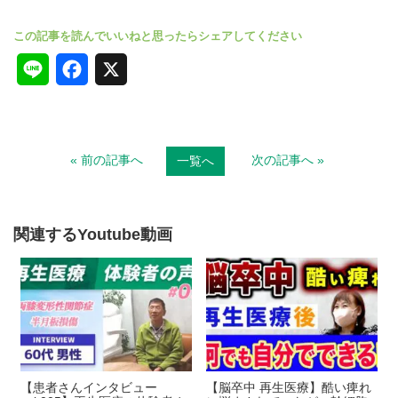
L
F
X
i
a
n
c
« 前の記事へ
次の記事へ »
一覧へ
e
e
b
o
関連するYoutube動画
o
k
【患者さんインタビュー
【脳卒中 再生医療】酷い痺れ