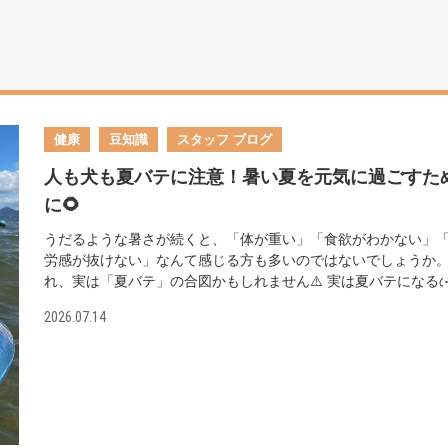
健康
豆知識
スタッフ ブログ
人も犬も夏バテに注意！暑い夏を元気に過ごすた
に🌻
うだるような暑さが続くと、「体が重い」「食欲がわかない」
労感が抜けない」なんて感じる方も多いのではないでしょうか
れ、実は「夏バテ」の合図かもしれません⚠️ 実は夏バテになる
は人間だけではありません。愛犬も同じように、暑さの影響を
2026.07.14
て体調を崩すことがあるんです🐕 【夏バテの原因とは？】 気温
湿度の高い夏場は、汗と一緒に水分やミネラルがどんどん失わ
いきます。また、エアコンの効いた室内と蒸し暑い屋外を行き
るうちに、温度差で自律神経のバランスが崩れ、体のだるさに
がることもあります。 そこに睡眠不足や食欲低下が加わると、
バテはさらに悪化しやすくなります⚠️ 【人も犬もできる夏バテ