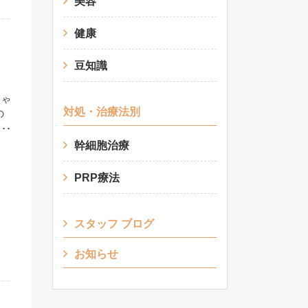
管
美容
設
ン
健康
休
肉
豆知識
のた
涼し
しゃ
め込
対処・治療法別
の
心で
奥に
新鮮
こと
な
幹細胞治療
気
れた
の引
、涼
PRP療法
の
テ
時
💪
ス
にも
スタッフ ブログ
と
に
お知らせ
の受
。