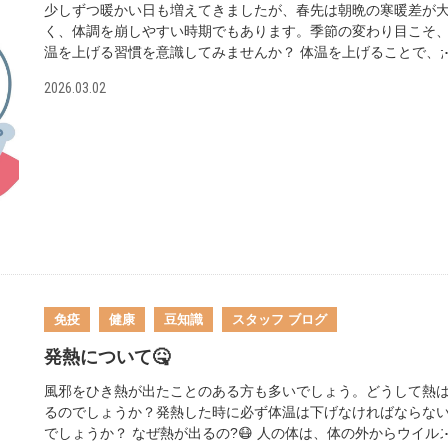
ポイント。マッサージや叩き込みは日焼け後の敏感な肌には刺
少しずつ暖かい日も増えてきましたが、春先は朝晩の寒暖差が
なるため、しばらく控えましょう。 🟡Step 3：ビタミンと水分
く、体調を崩しやすい時期でもあります。季節の変わり目こそ
体の中からケア Step 2でお伝えしたように外も内も乾燥状態に
温を上げる習慣を意識してみませんか？ 体温を上げることで、
るため、水分をしっかり摂る必要があります！ できるだけお水
くさんのメリットがあることを知っていますか？ 【主なメリッ
2026.03.02
たくさん飲みましょう🥤 ビタミンは3種類を意識して取り入れ
ト】 ①免疫力アップ ②基礎代謝の向上 ③コリの改善 ④疲労回
がおすすめです。 ビタミンA…肌のターンオーバーを促し、ハ
体温が上がると血液の流れが良くなり、免疫細胞が体内をしっ
うるおいを保つ働きがあります。緑黄色野菜やレバーに多く含
巡ることができるようになります。また、基礎代謝が高まると
ています。 ビタミンC…メラニンの生成を抑制し、シミ・くす
エネルギーが増え、太りにくい体づくりにもつながります。血
予防に役立ちます。果物やブロッコリーに豊富です。 ビタミン
促進されることで、肩こりや疲労感の改善も期待できます。 【
抗酸化作用と血行促進作用があり、ターンオーバーを整えてく
温を上げる方法】 ①適度な運動 ウォーキングやスクワットなど
す。ナッツ類や大豆製品に多く含まれています。 野菜や果物な
軽い筋力トレーニング、簡単なストレッチを日常に取り入れて
でバランスよく取り入れていきましょう！ また、十分な睡眠も
しょう。体の筋肉の約7割は下半身に集まっているため、下半身
ーンオーバーをサポートするために欠かせません。肌の回復は
意識した運動が効果的です。春は気候も良くなってくるので、1
に進むため、アフターケアと合わせてしっかり休むことも意識
30分程度のウォーキングから始めてみるのもおすすめです。 ②
みてください😴 最後に 日焼けをしてしまったときのアフター
ランスの良い食事 1日3食バランスよく食べることを心がけまし
免疫
健康
豆知識
スタッフ ブログ
アは時間との勝負です⚠️ 春の爽やかな陽気を思いきり楽しみな
う。体を温める食材を積極的にとることもポイントです。生姜
ら、しっかりケアで肌も元気に過ごしていきたいですね🌸 アフ
んにく、ねぎ、根菜類、発酵食品、ココアなどがおすすめです
発熱について🤒
ーケアの知識を深めて、これからの紫外線シーズンに備えまし
た、たんぱく質は消化の際に多くの熱を生み出す栄養素なので
う！
肉・魚・卵・大豆製品なども意識してとるようにしましょう。 
風邪をひき熱が出たことのある方も多いでしょう。どうして熱
温かい飲み物で内臓を冷やさない 暖かくなってくるとつい冷た
るのでしょうか？発熱した時に必ず体温は下げなければならな
飲み物を選びがちですが、内臓の温度を下げてしまうため、引
でしょうか？ なぜ熱が出るの?😷 人の体は、体の外からウイル