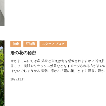
間の短さ 上記の理由で冬場は眠たさを感じやすいと言われてい
す。 『睡眠の質が仕事に与える影響』 ☑集中力・判断力の低下 
ミスが増えやすい・注意力の散漫 ☑ストレス耐性の低下 睡眠の
が落ちると仕事のパフォーマンスにも大きく影響してきます。
いからといって睡眠時間を削ったりしてしまうのはよくないで
ね…😔 冬は眠気を感じやすい季節 睡眠の質を上げたり改善する
はどうすればいいのか…？ ①寝る90分前に入浴（38〜40℃） 
室を暖めすぎない ③朝はカーテンを開け、日の光を浴びる ④寝
前のスマホ使用は控えめに などなど…… まだまだ寒い日が続き
健康
豆知識
スタッフ ブログ
体調不良になりやすい時期ですが十分注意して過ごしていきま
う✨
湯の花の秘密
皆さまこんにちは😀 温泉と言えば何を想像されますか？ 冷え性
肩こり、美肌やリラックス効果などをイメージされる方が多い
はないでしょうか♨️ 温泉に浮かぶ「湯の花」とは？ 温泉に浮か
湯の花を見かけたことはございますか？ パッと見ると汚れが浮
2025.12.11
ているようにも見えますが、実は温泉の成分がギュッと固まっ
のなんです！ 登別や蔵王、箱根、霧島などで湯の花を見ること
できますが、今回は大分県の明礬（みょうばん）温泉の湯の花
いてご紹介しようと思います☺️ 世界で唯一！明礬温泉の「湯の
小屋」 明礬温泉には、湯の花を採取する「湯の花小屋」という
葺き屋根の小屋があります。 この小屋では、地下30cmから地表