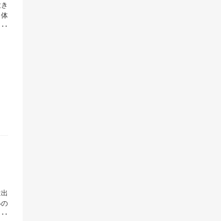
激に
大き
で
、体
あ
た
を
るの
復
リや
かり
まれ
消費
みの
行が
E…
体
れま
の
ど
みま
タ
を
夜間
日
して
バ
ケ
ょ
が
、に
タ
。ま
ょ
、
③
は出
い
いの
き続
ス