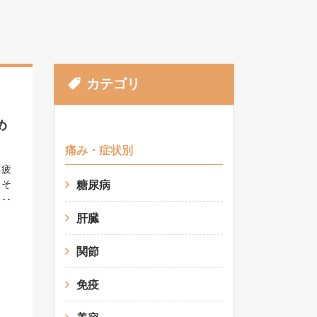
カテゴリ
め
痛み・症状別
「疲
。そ
糖尿病
の
受け
肝臓
や
れて
関節
来す
つな
免疫
夏
対