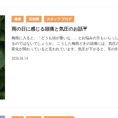
策】 この夏を元気に乗り切るカギは、毎日のちょっとした体調
理にあります。 喉が渇く前に、こまめに水分を補給する 冷房の
定温度を下げすぎず、体を冷やしすぎないようにする 栄養バラ
スのとれた食事を心がける 夜はしっかり眠って、体をゆっくり
健康
豆知識
スタッフ ブログ
ませる 犬は私たちよりも暑さに弱く、体温調節に使える汗腺が
球くらいにしかないため、発汗で体を冷やすのが苦手です。そ
雨の日に感じる頭痛と気圧のお話☔️
め、お散歩はまだ地面の熱が残る夕方を避け、早朝か日没後の
梅雨に入ると、「どうも頭が重いな…」とお悩みの方もいらっ
い時間帯を選びましょう。真夏のアスファルトは日中の熱をた
るのではないでしょうか。 こうした梅雨どきの頭痛には、気圧
みやすいので、出発前に手で触れて地面の温度を確かめると安
変化が関わっていると言われています。気圧が下がると、耳の
す。気温がそれほど高くなくても、湿度が高い日は油断禁物。
ある内耳がその変化を感じ取り、自律神経のバランスが乱れる
な水をいつでも飲めるようにしてあげましょう。 また、元気が
2026.06.14
で頭の痛みが出やすくなると考えられています。 このほか、湿
い、ごはんを残す、呼吸が荒いなど、いつもと違う様子が見ら
の多さや気温の上がり下がり、寝不足や心の疲れなども、頭痛
ら、暑さの影響を受けている可能性があります。無理をさせず
き金になることがあります。 つらい頭痛をやわらげるために 次
しい場所でゆっくり休ませることが大切です。 【まとめ】 夏バ
ような心がけがおすすめです。 毎日の生活リズムを整える 睡眠
は、日々の暮らし方を少し工夫するだけで防げることがあります
間をしっかり確保する 水分をこまめにとる 体を軽く動かしたり
自分自身の体調管理はもちろん、大切な家族である愛犬の様子
トレッチをする 「またこの痛みか」と無理に我慢せず、つらい
目を配りながら、この夏を元気に過ごしていきましょう🌻
きは早めに医療機関へご相談くださいね😌 とくに、これまで
ない強い頭痛や、痛む回数が増えてきたと感じるときは、早め
診が安心です。 ぐずついた天気が続く季節ですが、無理は禁物
体調を整えて笑顔で乗り切っていきたいですね🌼