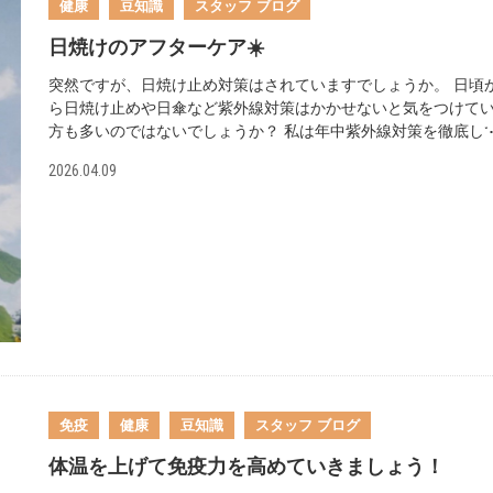
健康
豆知識
スタッフ ブログ
日焼けのアフターケア☀️
突然ですが、日焼け止め対策はされていますでしょうか。 日頃
ら日焼け止めや日傘など紫外線対策はかかせないと気をつけて
方も多いのではないでしょうか？ 私は年中紫外線対策を徹底し
います💡 しかし春になると花見やピクニック、スポーツイベン
2026.04.09
などお出かけの機会が増え、うっかり日焼けしてしまいました
😢 暖かくなって気持ちいい季節なのについ日焼けしてしまうこ
ってありますよね。 焼けてしまったものは仕方がない！という
とで、日焼け後のアフターケアをご紹介いたします！ 🟡Step 1
お肌をしっかりと冷やす 日焼けは肌で軽いヤケドが起きている
況です。ほてりやヒリヒリとしている場合には冷水や保冷剤を
してしっかりと冷やす必要があります！ 冷やす際は20〜25℃程
のひんやりとした冷水を使いましょう。冷えすぎた氷水や保冷
直当てはかえって皮膚への刺激になることがあるため、タオル
るんだ保冷剤や冷やした化粧水をコットンに含ませたコットン
クがおすすめです⭐️ 🟡Step 2：保湿をする ほてりや赤みが落ち
免疫
健康
豆知識
スタッフ ブログ
いてきたら次は保湿💡 日焼けにより水分が失われ乾燥しやすく
るため、パックやボディクリームなどでしっかりと保湿してあ
体温を上げて免疫力を高めていきましょう！
しょう👌 このとき化粧水はハンドプレスで優しくなじませるの