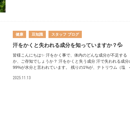
勢いよく温泉ガスが噴出しており、その温泉ガスを利用して湯
が作られています。 🌸湯の花ができるまで ・1日1mmずつ成長
40〜60日で採取 ・江戸時代から約300年続く伝統製法 この湯の
小屋で作られる湯の花は、他で作られる湯の花とは品質が異な
この製法も世界で唯一、明礬温泉だけ！！ ✨明礬温泉の湯の花
健康
豆知識
スタッフ ブログ
効果 明礬温泉の湯の花には、こんな特徴があります。 ・保温効
が高い ・皮膚や汗腺の汚れを洗浄する効果 温泉の種類によって
汗をかくと失われる成分を知っていますか？💦
きる湯の花の効果が違うので、もし温泉で湯の花を見かけたら
ひ調べてみてください😊✨ まとめ 一見すると汚れのように見え
皆様こんにちは✨ 汗をかく事で、体内のどんな成分が不足する
湯の花ですが、実は温泉の恵みが凝縮された贈り物なんですね
か、ご存知でしょうか？ 汗をかくと失う成分 汗で失われる成分
特に明礬温泉の湯の花は、江戸時代から続く伝統の製法で作ら
99%が水分と言われています。 残りの1%が、ナトリウム（塩
る、世界に誇る日本の文化遺産です。 次回温泉に行かれた際は
分）・カリウム・マグネシウム・鉄分・亜鉛などのミネラルに
2025.11.13
ぜひ湯の花にも注目してみてください♨️ 最後まで拝読いただき
ます。 水分と塩分は、知っている方も多くて、意識して補給し
りがとうございました☺️🌱
いると思います。 残りの1%が重要です 今回は、あまり知られ
ない残り1%の中の鉄分についてご紹介させて頂きます。 鉄分が
足する事で、ヘモグロビンが不足し、貧血症状が現れます。 1
トルの汗をかくと、血液中の鉄分が0.3mg〜0.4mg程度流れる為
たくさん汗をかく季節は、貧血にも注意が必要となります。多
汗であれば、貧血になる心配はございません。 おすすめの食材 
分が多く含まれた飲み物に、豆乳・黒豆茶・ココアなどがあり
す。 食べ物では、ほうれん草・木綿豆腐・あさり・卵などがあ