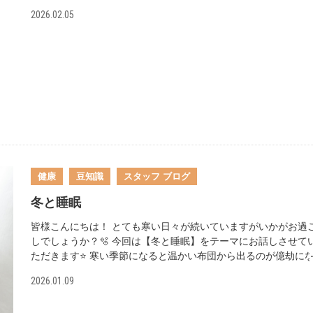
き温かい飲み物を意識しましょう。特に体温が低い朝に白湯を
などの異物が侵入してきた時、白血球が働きその異物を退治し
2026.02.05
と、体が内側から温まり、基礎代謝が高まりやすくなります。 
とします。このとき、免疫細胞がサイトカインという物質を作
湯船につかる 気候が暖かくなるとシャワーだけで済ませがちで
脳の視床下部に「体温を上げよう」と指令を送ります。 白血球
が、しっかり湯船につかることが大切です。38〜40℃程度のお
平熱よりも高い温度環境のもとで働き出すため、熱が上がると
に10〜20分ほどつかると、体温が上昇し、血行が促進されます
体の反応は体を守る生体防御反応です。 また、風邪などのウイ
全身浴は副交感神経を刺激してリラックス効果も得られるため
スは熱が高い環境よりも低い環境下のほうが繁殖しやすい性質
節を問わず毎日の入浴習慣を心がけましょう。 ⑤自律神経を整
ります。このような理由から、積極的に熱を下げる必要はない
る 春先は気温の変化が大きく、自律神経のバランスが乱れやす
になります。 解熱剤はどう使う?💊 ウイルスが原因の風邪に特
時期です。自律神経が乱れると血流が悪くなり、体が冷えやす
薬はありません。風邪薬はウイルスをやっつける薬ではなく、
ります。規則正しい生活リズムを心がけて、しっかり睡眠をと
を和らげる対症療法です。 解熱剤も同様にウイルス自体への特
とが大切です。ストレスをためすぎないよう、自分なりのリラ
薬ではありません。むやみに熱を下げることは、本来人の体が
ス方法を見つけることも効果的です。 ⑥衣服の調整をして、体
免疫力自体を下げてしまいます。つまり、解熱剤を長期で服用
健康
豆知識
スタッフ ブログ
冷やさないようにする 春先は日中と朝晩の気温差が大きいため
ことによって、風邪自体を長引かせることにつながる可能性が
脱ぎ着しやすい服装で調整するのがポイントです。特にお腹ま
ます。 では、解熱剤はどのように使用したらよいのでしょうか
冬と睡眠
を温めると、内臓の働きが活発になり、全身に温かい血液を送
高熱の症状が強い時は、水分や食事がうまく取れず、体力が消
とができます。 体温が上がると血流が良くなり、免疫細胞の働
たり脱水が進んだりする恐れがあります。解熱剤は発熱による
皆様こんにちは！ とても寒い日々が続いていますがいかがお過
が活性化するといわれています。また、体温が1℃上昇すると基
が強い場合には積極的に使うと、体力の消耗を防ぎながら回復
しでしょうか？🫧 今回は【冬と睡眠】をテーマにお話しさせて
代謝は約12〜13%アップするとされ、健康維持にも大きなメリ
のを助けてくれます。 解熱剤は症状を一時的に和らげる薬なの
ただきます⭐ 寒い季節になると温かい布団から出るのが億劫に
トがあります。季節の変わり目で体調を崩しやすいこの時期、
で、平熱まで下げることを目標に使用するのではなく、症状を
たりしませんか？🛏️ 私は毎日二度寝を繰り返して起きるまでに
から体を温める意識をして免疫力を高めていきましょう！
2026.01.09
してあげるために使用しましょう。
ても時間がかかってしまいます……💦 『冬は眠くなりやすい🥱
☑体温調節でエネルギーを使う ☑自律神経が乱れやすい ☑日照