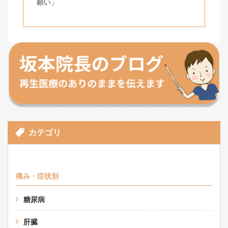
願い」
カテゴリ
痛み・症状別
糖尿病
肝臓