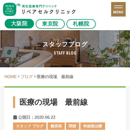
MENU
大阪院
東京院
札幌院
スタッフブログ
STAFF BLOG
HOME
ブログ
医療の現場 最前線
医療の現場 最前線
公開日：2020.06.22
スタッフ ブログ
糖尿病
関節
幹細胞治療