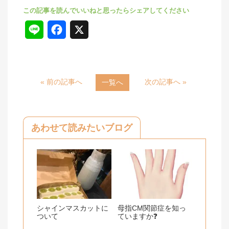
L
F
X
i
a
n
c
« 前の記事へ
次の記事へ »
一覧へ
e
e
b
o
あわせて読みたいブログ
o
k
シャインマスカットに
母指CM関節症を知っ
ついて
ていますか❓