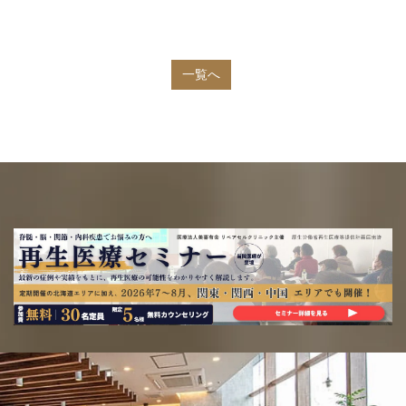
i
a
n
c
一覧へ
e
e
b
o
o
k