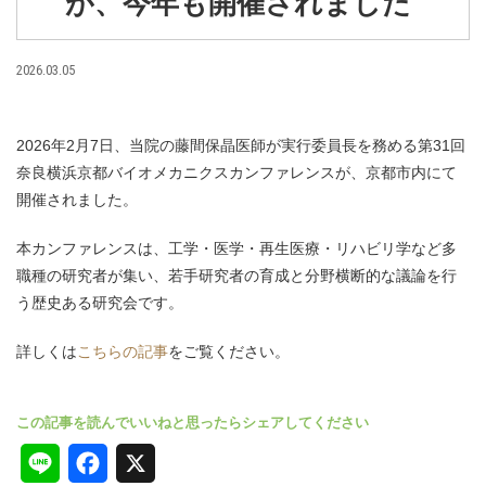
が、今年も開催されました
2026.03.05
2026年2月7日、当院の藤間保晶医師が実行委員長を務める第31回
奈良横浜京都バイオメカニクスカンファレンスが、京都市内にて
開催されました。
本カンファレンスは、工学・医学・再生医療・リハビリ学など多
職種の研究者が集い、若手研究者の育成と分野横断的な議論を行
う歴史ある研究会です。
詳しくは
こちらの記事
をご覧ください。
L
F
X