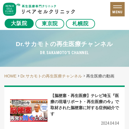
MENU
大阪院
東京院
札幌院
Dr.サカモトの再生医療チャンネル
DR.SAKAMOTO'S CHANNEL
HOME
Dr.サカモトの再生医療チャンネル
再生医療の動画
【脳梗塞・再生医療】テレビ埼玉『医
療の現場リポート・再生医療の今』で
取材された脳梗塞に対する症例紹介で
す
2024.04.04