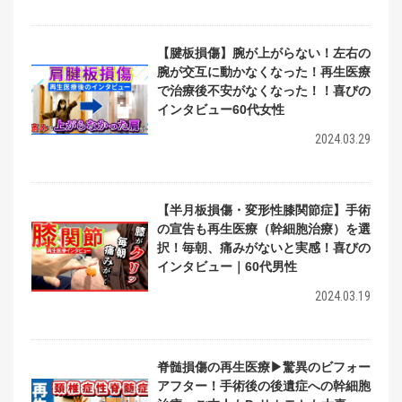
【腱板損傷】腕が上がらない！左右の
腕が交互に動かなくなった！再生医療
で治療後不安がなくなった！！喜びの
インタビュー60代女性
2024.03.29
【半月板損傷・変形性膝関節症】手術
の宣告も再生医療（幹細胞治療）を選
択！毎朝、痛みがないと実感！喜びの
インタビュー｜60代男性
2024.03.19
脊髄損傷の再生医療▶驚異のビフォー
アフター！手術後の後遺症への幹細胞