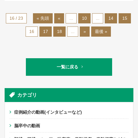
16 / 23
« 先頭
«
...
10
...
14
15
16
17
18
...
»
最後 »
一覧に戻る
カテゴリ
症例紹介の動画(インタビューなど)
脳卒中の動画