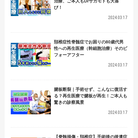
治療、ご本人もDrサカモトも大喜
び！
2024.03.17
頚椎症性脊髄症でお困りの80歳代男
性への再生医療（幹細胞治療）そのビ
フォーアフター
2024.03.17
腱板断裂｜手術せず、こんなに復活す
る？再生医療で腱板が再生！ご本人も
驚きの診察風景
2024.03.17
【脊髄損傷・頚椎症】手術後の後遺症