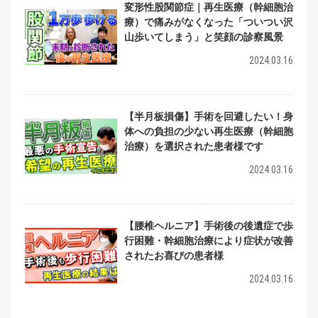
変形性股関節症｜再生医療（幹細胞治
療）で痛みがなくなった「ついつい沢
山歩いてしまう」と笑顔の診察風景
2024.03.16
【半月板損傷】手術を回避したい！身
体への負担の少ない再生医療（幹細胞
治療）を選択された患者様です
2024.03.16
【腰椎ヘルニア】手術後の後遺症で歩
行困難・幹細胞治療により症状が改善
されたお喜びの患者様
2024.03.16