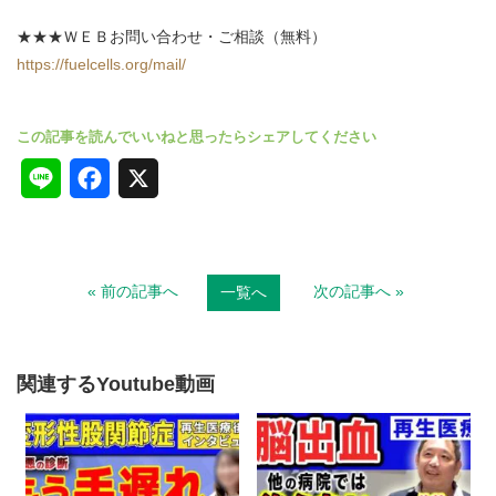
★★★ＷＥＢお問い合わせ・ご相談（無料）
https://fuelcells.org/mail/
L
F
X
i
a
n
c
« 前の記事へ
次の記事へ »
一覧へ
e
e
b
o
関連するYoutube動画
o
k