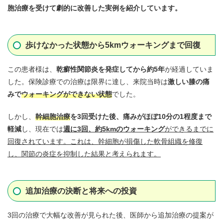
胞治療を受けて劇的に改善した実例を紹介しています。
歩けなかった状態から5kmウォーキングまで回復
この患者様は、
乾癬性関節炎
を発症してから約5年
が経過していま
した。保険診療での治療は限界に達し、来院当時は
激しい膝の痛
みで
ウォーキングができない状態
でした。
しかし、
幹細胞治療
を3回受けた後、痛みがほぼ10分の1程度まで
軽減
し、現在では
週に3回、約5kmのウォーキング
ができるまでに
回復されています。これは、幹細胞が損傷した軟骨組織を修復
し、関節の炎症を抑制した結果と考えられます。
追加治療の決断と将来への投資
3回の治療で大幅な改善が見られた後、医師から追加治療の提案が