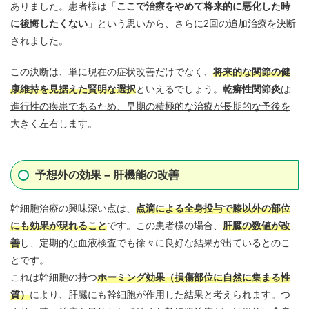
ありました。患者様は「
ここで治療をやめて将来的に悪化した時
に後悔したくない
」という思いから、さらに2回の追加治療を決断
されました。
この決断は、単に現在の症状改善だけでなく、
将来的な関節の健
康維持を見据えた賢明な選択
といえるでしょう。
乾癬性関節炎
は
進行性の疾患であるため、早期の積極的な治療が長期的な予後を
大きく左右します。
予想外の効果 – 肝機能の改善
幹細胞治療の興味深い点は、
点滴による全身投与で膝以外の部位
にも効果が現れること
です。この患者様の場合、
肝臓の数値が改
善
し、定期的な血液検査でも徐々に良好な結果が出ているとのこ
とです。
これは幹細胞の持つ
ホーミング効果
（損傷部位に自然に集まる性
質）
により、
肝臓にも幹細胞が作用した結果
と考えられます。つ