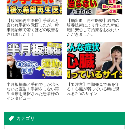
【股関節再生医療】手遅れと
【脳出血 再生医療】独自の
言われ手術を覚悟したが、幹
培養技術により作られた幹細
細胞治療で驚くほどの改善を
胞に安心して治療をお受けい
されました！！
ただきました。
半月板損傷／手術でしか治ら
【要注意】早期発見で命を守
ないと宣告！手術をしない再
る！心臓が弱っている時に現
生医療を選択された患者様の
れる7つのサイン
インタビュー
カテゴリ