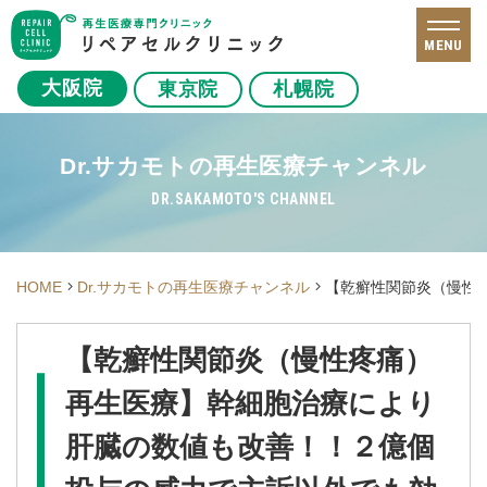
MENU
大阪院
東京院
札幌院
Dr.サカモトの再生医療チャンネル
DR.SAKAMOTO'S CHANNEL
HOME
Dr.サカモトの再生医療チャンネル
【乾癬性関節炎（慢性
【乾癬性関節炎（慢性疼痛）
再生医療】幹細胞治療により
肝臓の数値も改善！！２億個