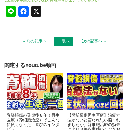
L
F
X
i
a
n
c
« 前の記事へ
次の記事へ »
一覧へ
e
e
b
o
関連するYoutube動画
o
k
脊髄損傷の受傷後８年！再生
【脊髄損傷再生医療】治療方
医療（幹細胞治療）でこんな
法がないと言われ思い悩まれ
に良くなった！喜びのインタ
ましたが、幹細胞治療の効果
ビュー
により改善を実感いただきお