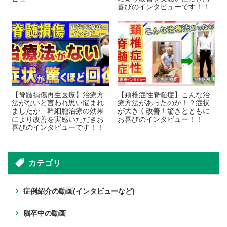
喜びのインタビューです！！
【脊髄損傷再生医療】治療方
【頚椎症性脊髄症】こんな治
法がないと言われ思い悩まれ
療方法があったのか！？症状
ましたが、幹細胞治療の効果
が大きく改善！驚きとともに
により改善を実感いただきお
お喜びのインタビュー！！
喜びのインタビューです！！
カテゴリ
症例紹介の動画(インタビューなど)
脳卒中の動画