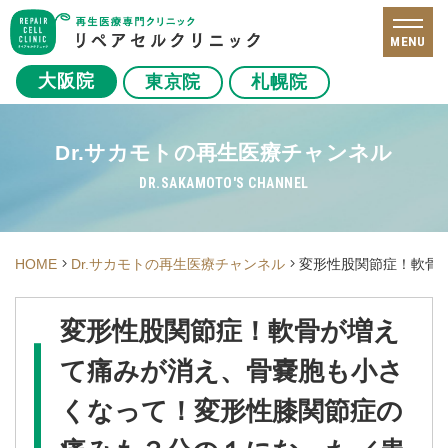
MENU
大阪院
東京院
札幌院
Dr.サカモトの再生医療チャンネル
DR.SAKAMOTO'S CHANNEL
HOME
Dr.サカモトの再生医療チャンネル
変形性股関節症！軟骨
変形性股関節症！軟骨が増え
て痛みが消え、骨嚢胞も小さ
くなって！変形性膝関節症の