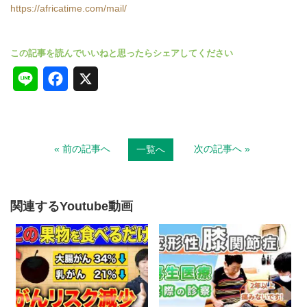
https://africatime.com/mail/
L
F
X
i
a
n
c
« 前の記事へ
次の記事へ »
一覧へ
e
e
b
o
関連するYoutube動画
o
k