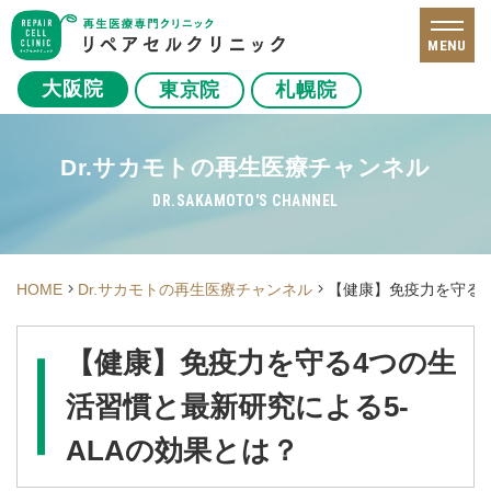
MENU
大阪院
東京院
札幌院
Dr.サカモトの再生医療チャンネル
DR.SAKAMOTO'S CHANNEL
HOME
Dr.サカモトの再生医療チャンネル
【健康】免疫力を守る4
【健康】免疫力を守る4つの生
活習慣と最新研究による5-
ALAの効果とは？