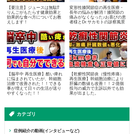
【要注意】ジュースは無駄⁉
変形性膝関節症の再生医療・
りんごがもたらす健康効果と
長年の悩みが解消！膝関節の
効果的な食べ方についてお教
痛みがなくなった♪お喜びの患
えします！
者様とDr.サカモトの診察風景
【脳卒中 再生医療】酷い痺れ
【乾癬性関節炎（慢性疼痛）
に悩まされていたが、幹細胞
再生医療】幹細胞治療により
治療で改善された！！できる
肝臓の数値も改善！！２億個
事が増えて日々の生活が送り
投与の威力で主訴以外でも効
やすくなった！！
果が出ました。
カテゴリ
症例紹介の動画(インタビューなど)