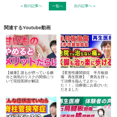
« 前の記事へ
次の記事へ »
一覧へ
e
e
b
o
関連するYoutube動画
o
k
【健康】誰もが摂っている糖
【変形性膝関節症 半月板損
分と病気のリスクの関係につ
傷 再生医療】「勇気を持っ
いて現役医師が解説
て治療を臨んでよかっ
た！！」治療後にお喜びいた
だきました