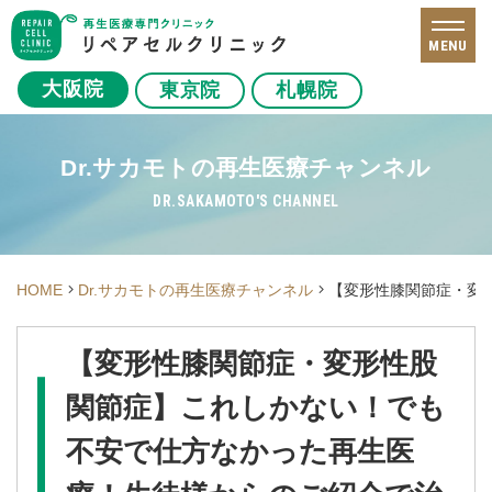
MENU
大阪院
東京院
札幌院
Dr.サカモトの再生医療チャンネル
DR.SAKAMOTO'S CHANNEL
HOME
Dr.サカモトの再生医療チャンネル
【変形性膝関節症・変
【変形性膝関節症・変形性股
関節症】これしかない！でも
不安で仕方なかった再生医