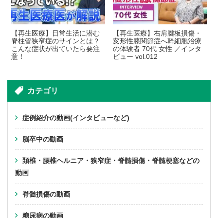
【再生医療】日常生活に潜む
【再生医療】右肩腱板損傷・
脊柱管狭窄症のサインとは？
変形性膝関節症へ幹細胞治療
こんな症状が出ていたら要注
の体験者 70代 女性 ／インタ
意！
ビュー vol.012
カテゴリ
症例紹介の動画(インタビューなど)
脳卒中の動画
頚椎・腰椎ヘルニア・狭窄症・脊髄損傷・脊髄梗塞などの
動画
脊髄損傷の動画
糖尿病の動画