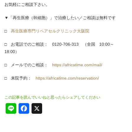
お気軽にご相談下さい。
▼「再生医療（幹細胞）」で治療したい／ご相談は無料です
□
再生医療専門リペアセルクリニック大阪院
□ お電話でのご相談： 0120-706-313 （全国 10:00～
18:00）
□ メールでのご相談：
https://africatime.com/mail/
□ 来院予約：
https://africatime.com/reservation/
L
F
X
i
a
n
c