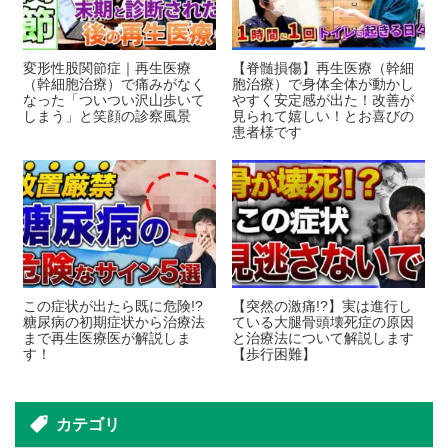
変形性股関節症｜再生医療
【脊髄損傷】再生医療（幹細
（幹細胞治療）で痛みがなく
胞治療）で身体全体が動かし
なった「ついつい沢山歩いて
やすく安定感が出た！改善が
しまう」と笑顔の診察風景
見られて嬉しい！とお喜びの
患者様です
この症状が出たら既に危険!?
【突然の激痛!?】実は進行し
糖尿病の初期症状から治療法
ている大腿骨頭壊死症の原因
まで再生医療医が解説しま
と治療法について解説します
す！
【歩行困難】
カテゴリ