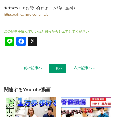
★★★ＷＥＢお問い合わせ・ご相談（無料）
https://africatime.com/mail/
L
F
X
i
a
n
c
« 前の記事へ
次の記事へ »
一覧へ
e
e
b
o
関連するYoutube動画
o
k