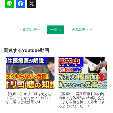
L
F
X
i
a
n
c
« 前の記事へ
次の記事へ »
一覧へ
e
e
b
o
関連するYoutube動画
o
k
【免疫力】オリゴ糖を何とな
【脳卒中 再生医療】幹細胞
く選んでませんか？これ知ら
治療で身体機能の大幅な改善
ずに選ぶと逆効果です
により自信を持って外出でき
るようになった！！