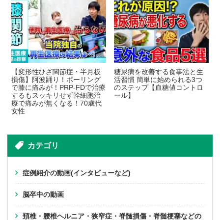
【変形性ひざ関節症・半月板
糖尿病を改善する食事法と生
損傷】阿波踊り！ボーリング
活習慣 簡単に始められる3つ
で膝に痛みが！PRP-FDで治療
のステップ【血糖値コントロ
するもスッキリせず幹細胞治
ール】
療で痛みが無くなる！70歳代
女性
カテゴリ
症例紹介の動画(インタビューなど)
脳卒中の動画
頚椎・腰椎ヘルニア・狭窄症・脊髄損傷・脊髄梗塞などの