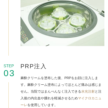
PRP注入
STEP
03
麻酔クリームを塗布した後、PRPをお顔に注入しま
す。麻酔クリーム塗布によってほとんど痛みは感じま
せん。当院ではまんべんなく注入できる
水光注射
と注
入後の内出血や腫れを軽減させるため
マイクロカニュ
ーレ
を使用しています。