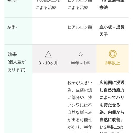
療法
による治療
による治療
療法
材料
ヒアルロン酸
血小板＋成長
因子
△
○
◎
効果
(個人差が
3～10ヶ月
半年～1年
2年以上
あります)
粒子が大きい
広範囲に浸透
為、皮膚の浅
し自己治癒力
い部分や、浅
によってハリ
いシワには不
を持たせる
自然な膨らみ
為、内側から
が出る可能性
自然に改善。
があり、半年
1~2年以上の