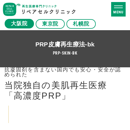
MENU
大阪院
東京院
札幌院
PRP皮膚再生療法-bk
PRP-SKIN-BK
抗凝固剤を含まない国内でも安心・安全が認
められた
当院独自の美肌再生医療
「高濃度PRP」