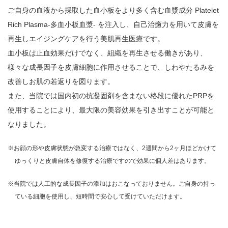
ご自身の血液から採取した血小板をより多く含む血漿成分 Platelet
Rich Plasma-多血小板血漿- を注入し、自己治癒力を用いて皮膚を
再生しエイジングケアを行う美肌再生医療です。
血小板は止血効果だけでなく、組織を再生させる働きがあり、
様々な成長因子を皮膚細胞に作用させることで、しわやたるみを
改善しお肌の若返りを図ります。
また、当院では国内初の抗凝固剤を含まない格段に優れたPRPを
使用することにより、最大限の美容効果を引き出すことが可能と
なりました。
※お顔の形や皮膚状態が急変する治療ではなく、2週間から2ヶ月ほどかけて
ゆっくりと皮膚自体を修復する治療ですので効果に個人差はあります。
※当院では人工的な成長因子の添加はおこなっておりません。ご自身の持っ
ている細胞を使用し、短時間で安心して受けていただけます。