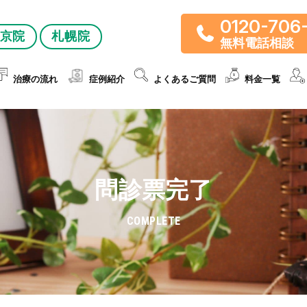
0120-706
京院
札幌院
無料電話相談
治療の流れ
症例紹介
よくあるご質問
料金一覧
問診票完了
COMPLETE