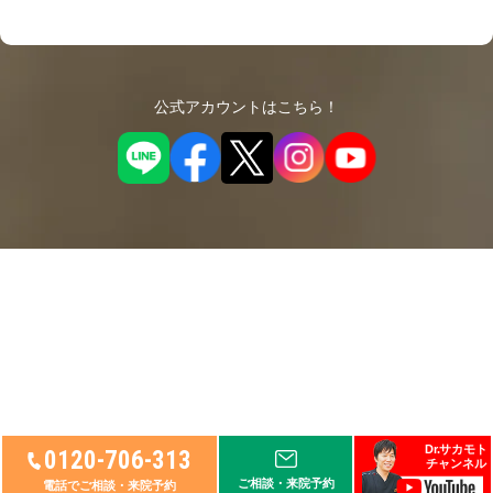
公式アカウントはこちら！
Dr.サカモト
0120-706-313
チャンネル
© 2026
リペアセルクリニック
, Ltd.
ご相談・来院予約
電話でご相談・来院予約