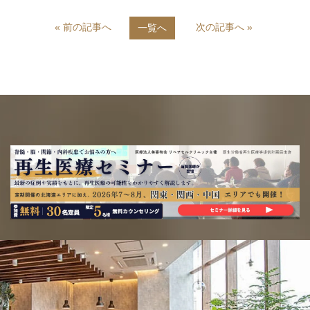
n
c
« 前の記事へ
次の記事へ »
一覧へ
e
e
b
o
o
k