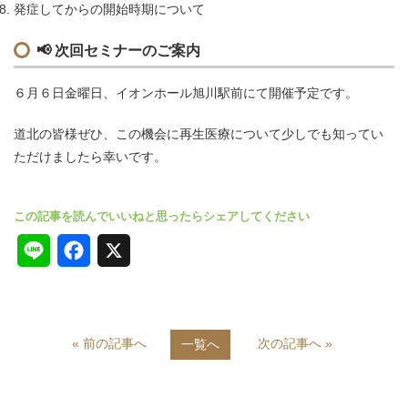
発症してからの開始時期について
📢
次回セミナーのご案内
６月６日金曜日、イオンホール旭川駅前にて開催予定です。
道北の皆様ぜひ、この機会に再生医療について少しでも知ってい
ただけましたら幸いです。
L
F
X
i
a
n
c
« 前の記事へ
次の記事へ »
一覧へ
e
e
b