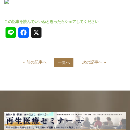
L
F
X
i
a
n
c
« 前の記事へ
次の記事へ »
一覧へ
e
e
b
o
o
k