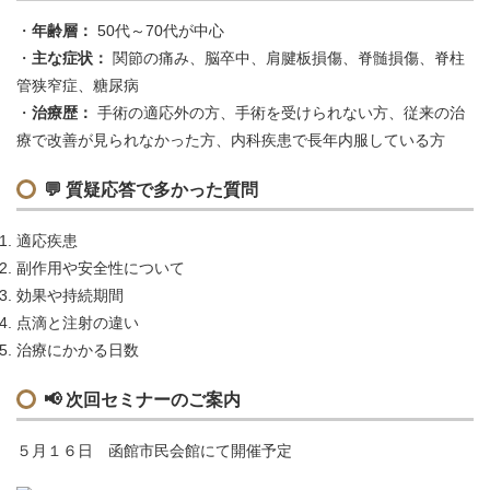
年齢層：
50代～70代が中心
主な症状：
関節の痛み、脳卒中、肩腱板損傷、脊髄損傷、脊柱
管狭窄症、糖尿病
治療歴：
手術の適応外の方、手術を受けられない方、従来の治
療で改善が見られなかった方、内科疾患で長年内服している方
💬
質疑応答で多かった質問
適応疾患
副作用や安全性について
効果や持続期間
点滴と注射の違い
治療にかかる日数
📢
次回セミナーのご案内
５月１６日 函館市民会館にて開催予定