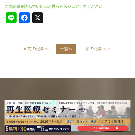
L
F
X
i
a
n
c
« 前の記事へ
次の記事へ »
一覧へ
e
e
b
o
o
k