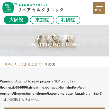
MENU
大阪院
東京院
札幌院
よくあるご質問
FREQUENTLY ASKED QUESTIONS
HOME
よくあるご質問
その他
Warning
: Attempt to read property "ID" on null in
/home/xb684686/africatime.com/public_html/wp/wp-
content/themes/uniontheme/taxonomy-cate_faq.php
on line
7
まだ記事はありません。