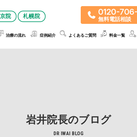
0120-706
京院
札幌院
無料電話相談
治療の流れ
症例紹介
よくあるご質問
料金一覧
岩井院長のブログ
DR IWAI BLOG