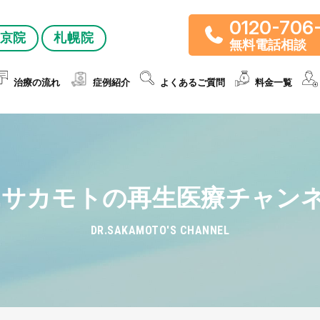
0120-706
京院
札幌院
無料電話相談
治療の流れ
症例紹介
よくあるご質問
料金一覧
r.サカモトの再生医療チャン
DR.SAKAMOTO'S CHANNEL