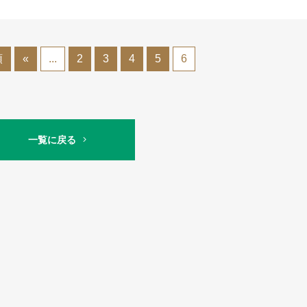
頭
«
...
2
3
4
5
6
一覧に戻る