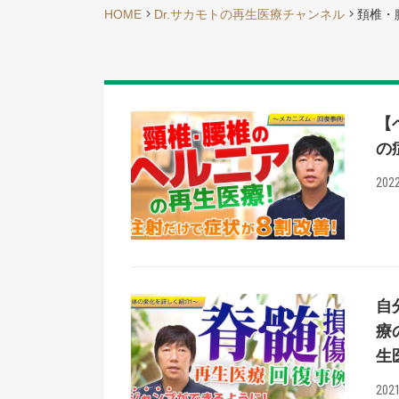
HOME
Dr.サカモトの再生医療チャンネル
頚椎・
【
の
2022
自
療
生
2021