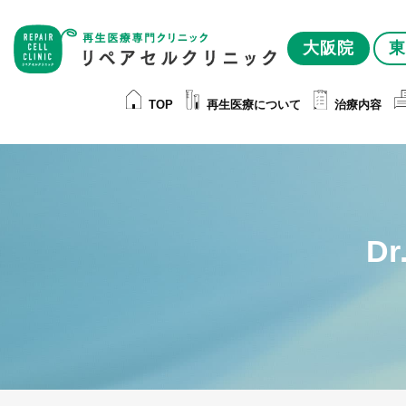
大阪院
東
TOP
再生医療について
治療内容
D