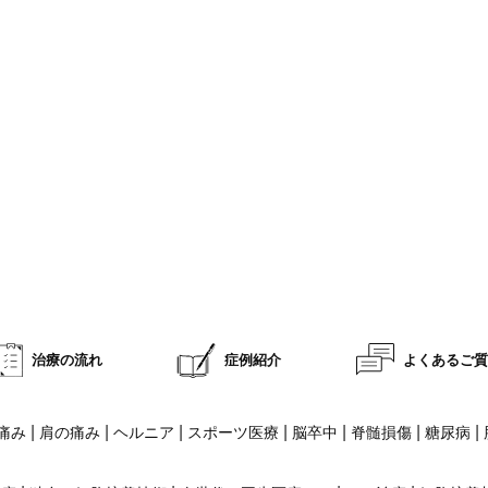
治療の流れ
症例紹介
よくあるご
|
|
|
|
|
|
|
痛み
肩の痛み
ヘルニア
スポーツ医療
脳卒中
脊髄損傷
糖尿病