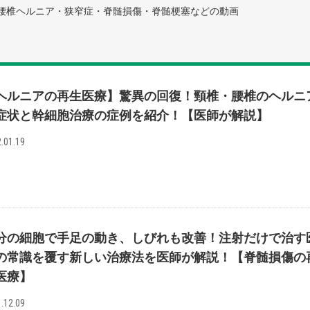
腰椎ヘルニア・狭窄症・脊髄損傷・脊髄梗塞などの動画
ヘルニアの再生医療】驚異の回復！頸椎・腰椎のヘルニ
症状と幹細胞治療の症例を紹介！【医師が解説】
.01.19
分の細胞で手足の動き、しびれも改善！注射だけで治す
の常識を覆す新しい治療法を医師が解説！【脊髄損傷の
医療】
.12.09