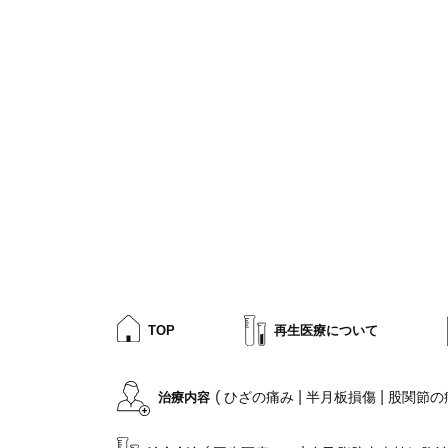
TOP
再生医療について
(
|
|
ひざの痛み
半月板損傷
股関節の
治療内容