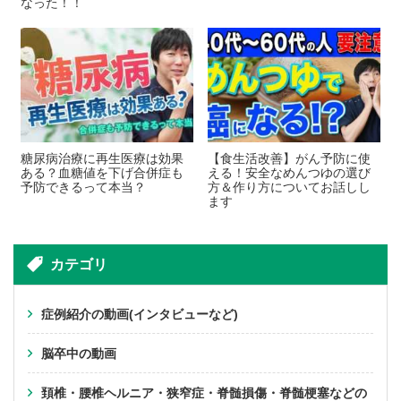
なった！！
糖尿病治療に再生医療は効果
【食生活改善】がん予防に使
ある？血糖値を下げ合併症も
える！安全なめんつゆの選び
予防できるって本当？
方＆作り方についてお話しし
ます
カテゴリ
症例紹介の動画(インタビューなど)
脳卒中の動画
頚椎・腰椎ヘルニア・狭窄症・脊髄損傷・脊髄梗塞などの