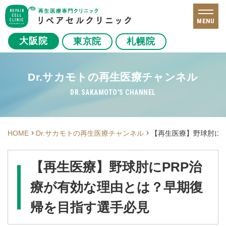
MENU
大阪院
東京院
札幌院
Dr.サカモトの再生医療チャンネル
DR.SAKAMOTO'S CHANNEL
HOME
Dr.サカモトの再生医療チャンネル
【再生医療】野球肘に
【再生医療】野球肘にPRP治
療が有効な理由とは？早期復
帰を目指す選手必見