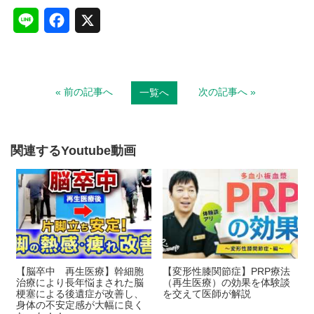
L
F
X
i
a
n
c
« 前の記事へ
次の記事へ »
一覧へ
e
e
b
o
関連するYoutube動画
o
k
【脳卒中 再生医療】幹細胞
【変形性膝関節症】PRP療法
治療により長年悩まされた脳
（再生医療）の効果を体験談
梗塞による後遺症が改善し、
を交えて医師が解説
身体の不安定感が大幅に良く