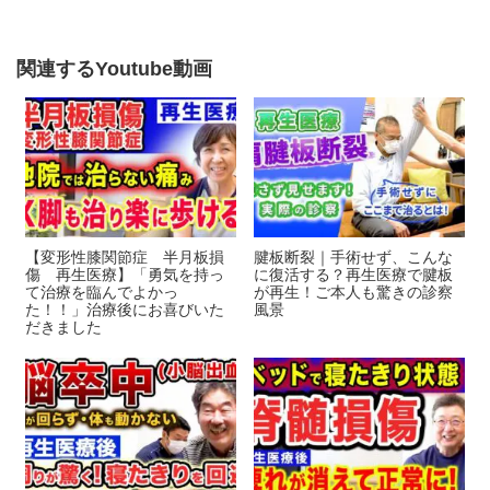
b
o
関連するYoutube動画
o
k
【変形性膝関節症 半月板損
腱板断裂｜手術せず、こんな
傷 再生医療】「勇気を持っ
に復活する？再生医療で腱板
て治療を臨んでよかっ
が再生！ご本人も驚きの診察
た！！」治療後にお喜びいた
風景
だきました