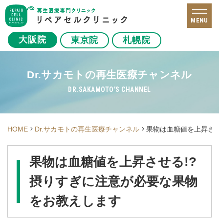
MENU
大阪院
東京院
札幌院
Dr.サカモトの再生医療チャンネル
DR.SAKAMOTO'S CHANNEL
HOME
Dr.サカモトの再生医療チャンネル
果物は血糖値を上昇させ
果物は血糖値を上昇させる!?
摂りすぎに注意が必要な果物
をお教えします