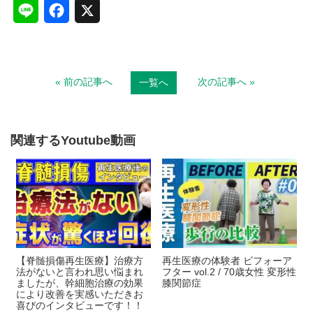
L
F
X
i
a
n
c
« 前の記事へ
次の記事へ »
一覧へ
e
e
b
o
関連するYoutube動画
o
k
【脊髄損傷再生医療】治療方
再生医療の体験者 ビフォーア
法がないと言われ思い悩まれ
フター vol.2 / 70歳女性 変形性
ましたが、幹細胞治療の効果
膝関節症
により改善を実感いただきお
喜びのインタビューです！！