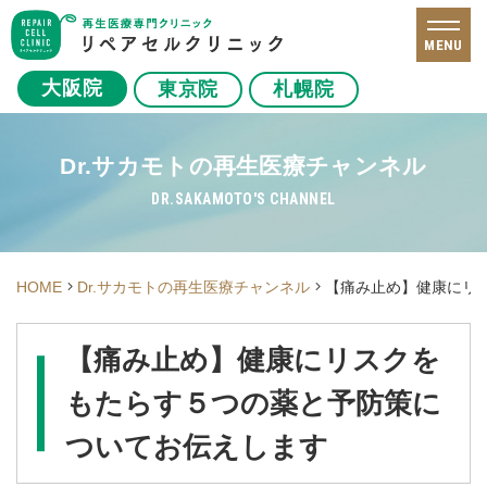
MENU
大阪院
東京院
札幌院
Dr.サカモトの再生医療チャンネル
DR.SAKAMOTO'S CHANNEL
HOME
Dr.サカモトの再生医療チャンネル
【痛み止め】健康にリ
【痛み止め】健康にリスクを
もたらす５つの薬と予防策に
ついてお伝えします