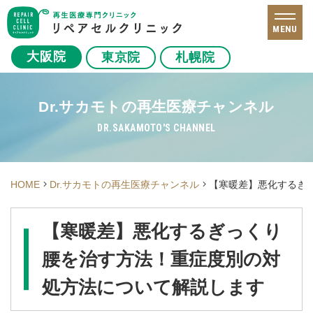
MENU
大阪院
東京院
札幌院
Dr.サカモトの再生医療チャンネル
DR.SAKAMOTO'S CHANNEL
HOME
Dr.サカモトの再生医療チャンネル
【寒暖差】悪化するぎ
【寒暖差】悪化するぎっくり
腰を治す方法！重症度別の対
処方法について解説します