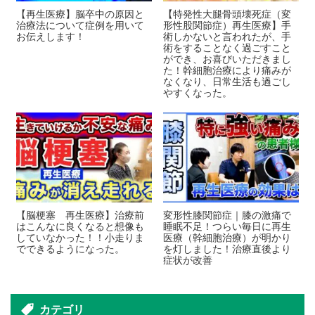
【再生医療】脳卒中の原因と
【特発性大腿骨頭壊死症（変
治療法について症例を用いて
形性股関節症）再生医療】手
お伝えします！
術しかないと言われたが、手
術をすることなく過ごすこと
ができ、お喜びいただきまし
た！幹細胞治療により痛みが
なくなり、日常生活も過ごし
やすくなった。
【脳梗塞 再生医療】治療前
変形性膝関節症｜膝の激痛で
はこんなに良くなると想像も
睡眠不足！つらい毎日に再生
していなかった！！小走りま
医療（幹細胞治療）が明かり
でできるようになった。
を灯しました！治療直後より
症状が改善
カテゴリ