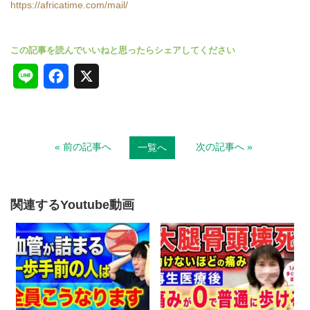
https://africatime.com/mail/
L
F
X
i
a
n
c
« 前の記事へ
次の記事へ »
一覧へ
e
e
b
o
関連するYoutube動画
o
k