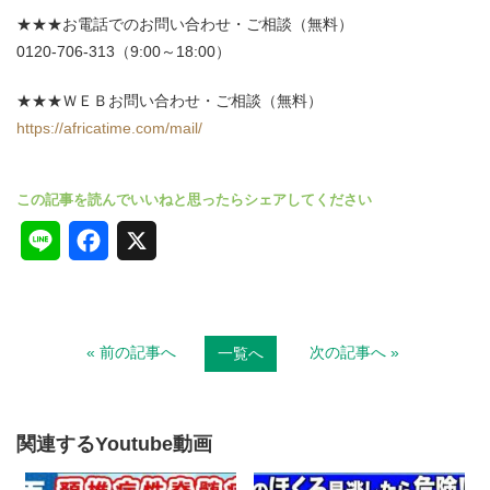
★★★お電話でのお問い合わせ・ご相談（無料）
0120-706-313（9:00～18:00）
★★★ＷＥＢお問い合わせ・ご相談（無料）
https://africatime.com/mail/
L
F
X
i
a
n
c
« 前の記事へ
次の記事へ »
一覧へ
e
e
b
o
関連するYoutube動画
o