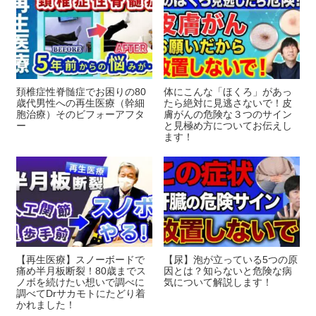
k
頚椎症性脊髄症でお困りの80
体にこんな「ほくろ」があっ
歳代男性への再生医療（幹細
たら絶対に見逃さないで！皮
胞治療）そのビフォーアフタ
膚がんの危険な３つのサイン
ー
と見極め方についてお伝えし
ます！
【再生医療】スノーボードで
【尿】泡が立っている5つの原
痛め半月板断裂！80歳までス
因とは？知らないと危険な病
ノボを続けたい想いで調べに
気について解説します！
調べてDrサカモトにたどり着
かれました！