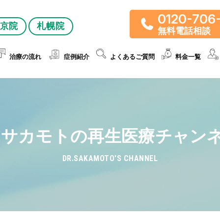
0120-706
京院
札幌院
無料電話相談
治療の流れ
症例紹介
よくあるご質問
料金一覧
r.サカモトの再生医療チャン
DR.SAKAMOTO'S CHANNEL