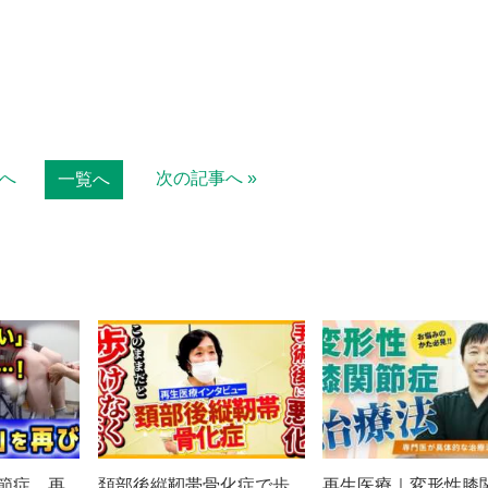
事へ
次の記事へ »
一覧へ
節症 再
頚部後縦靭帯骨化症で歩
再生医療｜変形性膝