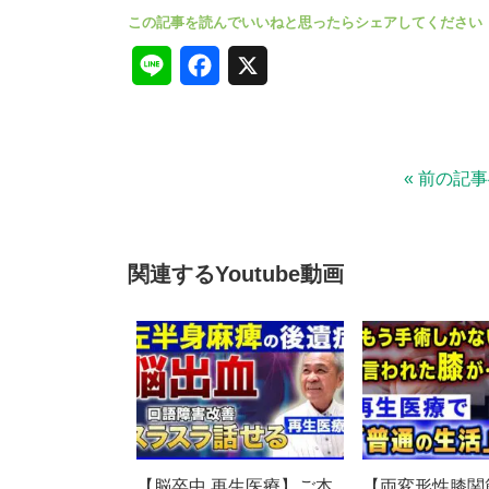
L
F
X
i
a
n
c
« 前の記
e
e
b
o
関連するYoutube動画
o
k
【脳卒中 再生医療】ご本
【両変形性膝関