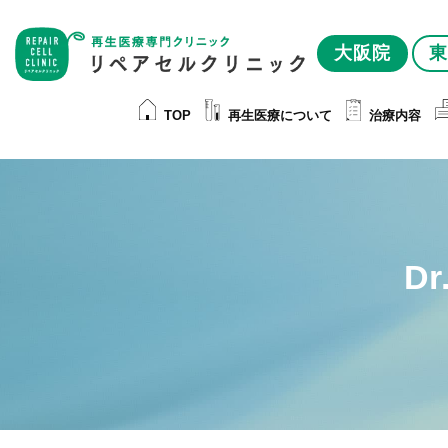
大阪院
東
TOP
再生医療について
治療内容
D