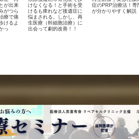
とが出来
けなくなる！と手術を受
症のPRP治療法！専
みがつら
けるも痺れなど後遺症に
が分かりやすく解説
治療で痛
悩まされる。しかし、再
歩けるよ
生医療（幹細胞治療）に
かっ
出会って劇的改善！！