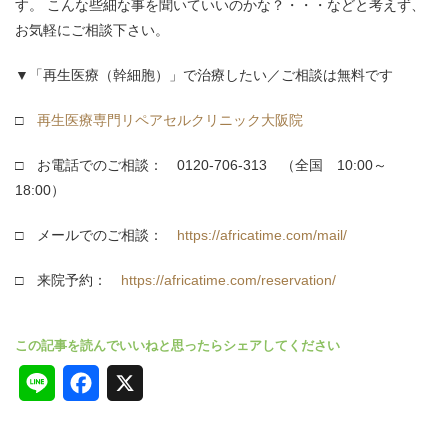
す。 こんな些細な事を聞いていいのかな？・・・などと考えず、
お気軽にご相談下さい。
▼「再生医療（幹細胞）」で治療したい／ご相談は無料です
□
再生医療専門リペアセルクリニック大阪院
□ お電話でのご相談： 0120-706-313 （全国 10:00～
18:00）
□ メールでのご相談：
https://africatime.com/mail/
□ 来院予約：
https://africatime.com/reservation/
L
F
X
i
a