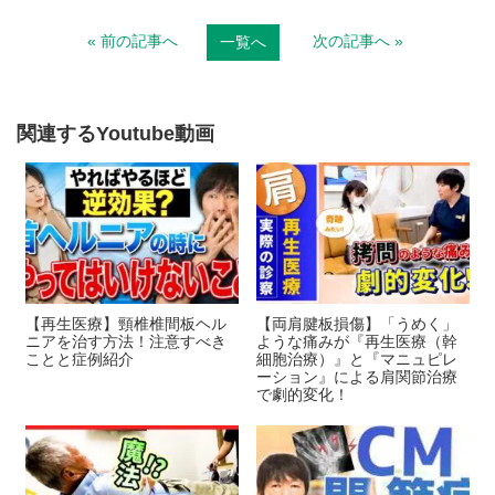
n
c
« 前の記事へ
次の記事へ »
一覧へ
e
e
b
o
関連するYoutube動画
o
k
【再生医療】頸椎椎間板ヘル
【両肩腱板損傷】「うめく」
ニアを治す方法！注意すべき
ような痛みが『再生医療（幹
ことと症例紹介
細胞治療）』と『マニュピレ
ーション』による肩関節治療
で劇的変化！