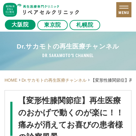
MENU
大阪院
東京院
札幌院
Dr.サカモトの再生医療チャンネル
DR.SAKAMOTO'S CHANNEL
HOME
Dr.サカモトの再生医療チャンネル
【変形性膝関節症】再
【変形性膝関節症】再生医療
のおかげで動くのが楽に！！
痛みが消えてお喜びの患者様