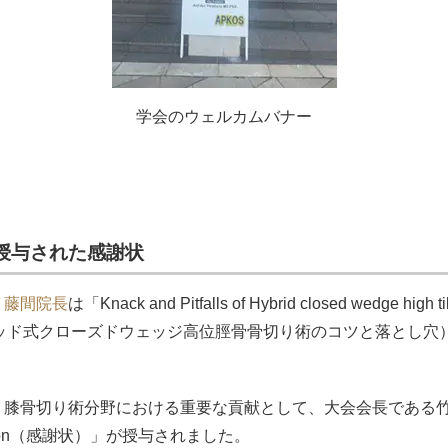
学会のウェルカムバナー
授与された感謝状
、
藤間院長
は「Knack and Pitfalls of Hybrid closed wedge high ti
ブリッド式クローズドウェッジ高位脛骨骨切り術のコツと落とし
、膝骨切り術分野における重要な貢献として、大会会長である
preciation（感謝状）」が授与されました。