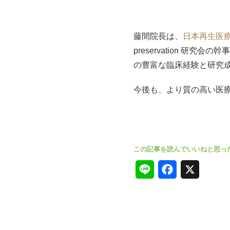
藤間院長は、
日本再生医
preservation 
の豊富な臨床経験と研究
今後も、より質の高い医
L
F
X
i
a
n
c
e
e