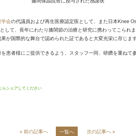
藤間保晶院長に授与された感謝状
療学会
の代議員および再生医療認定医として、また日本Knee Osteotom
研究会の幹事として、長年にわたり膝関節の治療と研究に携わってこら
成果が国際的な舞台で認められた証であると大変光栄に存じま
療を患者様にご提供できるよう、スタッフ一同、研鑽を重ねて
« 前の記事へ
次の記事へ »
一覧へ