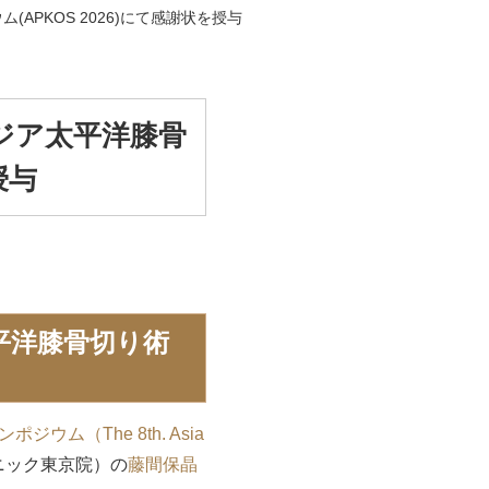
PKOS 2026)にて感謝状を授与
ジア太平洋膝骨
授与
平洋膝骨切り術
ウム（The 8th. Asia
ニック東京院）の
藤間保晶