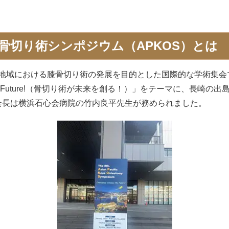
骨切り術シンポジウム（APKOS）とは
地域における膝骨切り術の発展を目的とした国際的な学術集会
tes The Future!（骨切り術が未来を創る！）」をテーマに、長
会長は横浜石心会病院の竹内良平先生が務められました。