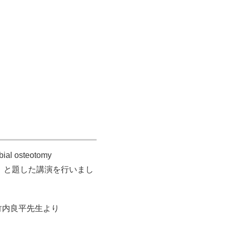
bial osteotomy
穴）と題した講演を行いまし
竹内良平先生より