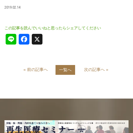
2019.02.14
L
F
X
i
a
n
c
« 前の記事へ
次の記事へ »
一覧へ
e
e
b
o
o
k