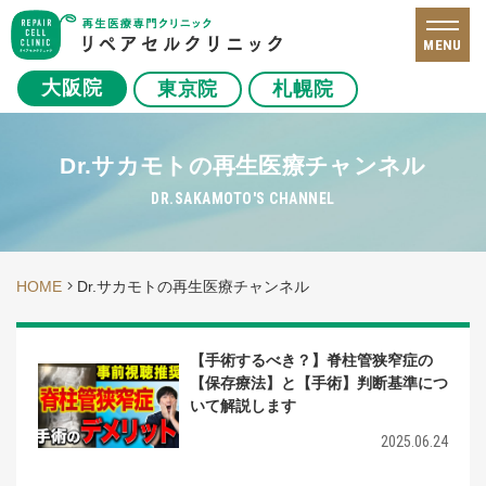
MENU
大阪院
東京院
札幌院
Dr.サカモトの再生医療チャンネル
DR.SAKAMOTO'S CHANNEL
HOME
Dr.サカモトの再生医療チャンネル
【手術するべき？】脊柱管狭窄症の
【保存療法】と【手術】判断基準につ
いて解説します
2025.06.24