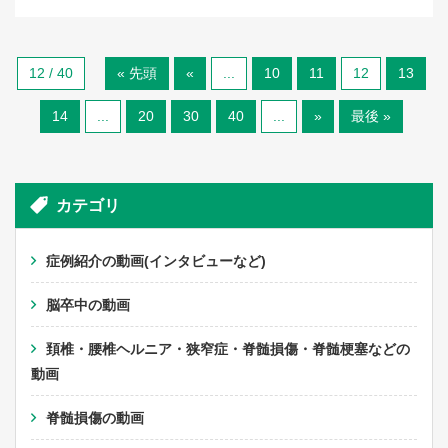
12 / 40
« 先頭
«
...
10
11
12
13
14
...
20
30
40
...
»
最後 »
カテゴリ
症例紹介の動画(インタビューなど)
脳卒中の動画
頚椎・腰椎ヘルニア・狭窄症・脊髄損傷・脊髄梗塞などの
動画
脊髄損傷の動画