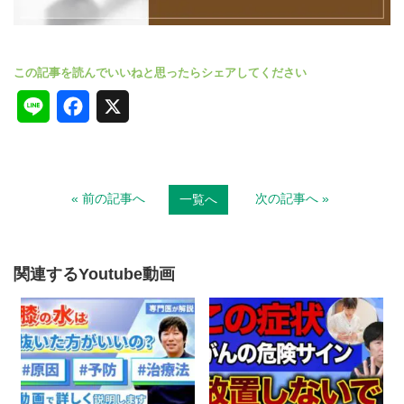
L
F
X
i
a
n
c
« 前の記事へ
次の記事へ »
一覧へ
e
e
b
o
関連するYoutube動画
o
k