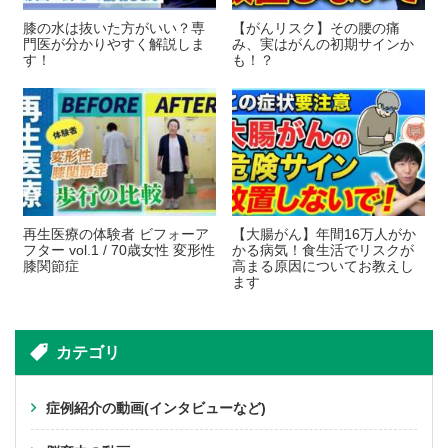
膝の水は抜いた方がいい？専
【がんリスク】その腰の痛
門医が分かりやすく解説しま
み、実はがんの初期サインか
す！
も！？
再生医療の体験者 ビフォーア
【大腸がん】年間16万人がか
フター vol.1 / 70歳女性 変形性
かる病気！食生活でリスクが
膝関節症
高まる原因についてお教えし
ます
カテゴリ
症例紹介の動画(インタビューなど)