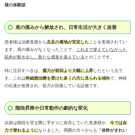
様の体験談
肩の痛みから解放され、日常生活が大きく改善
患者様は治療直後から
左足の着地が安定した
ことを実感されてい
ます。肩の痛みがなくなったことで、
これまで使えていなかった
筋肉が動き出し、新たな感覚を覚えている
とのことです。
特に注目すべきは、
握力が前回より大幅に上昇
したという点で
す。これは
幹細胞治療を受けた多くの方に見られる傾向
で、神経
の伝達が改善され、筋力が回復している証拠です。
階段昇降や日常動作の劇的な変化
以前は階段を登る際に手すりに依存していた患者様が、
今では自
力で登れるように
なりました。周囲の方々からも
「体幹がきれい