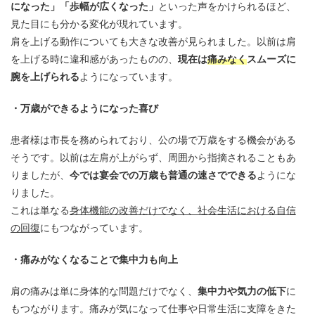
になった」「歩幅が広くなった」
といった声をかけられるほど、
見た目にも分かる変化が現れています。
肩を上げる動作についても大きな改善が見られました。以前は肩
を上げる時に違和感があったものの、
現在は
痛みなく
スムーズに
腕を上げられる
ようになっています。
・万歳ができるようになった喜び
患者様は市長を務められており、公の場で万歳をする機会がある
そうです。以前は左肩が上がらず、周囲から指摘されることもあ
りましたが、
今では宴会での万歳も普通の速さでできる
ようにな
りました。
これは単なる
身体機能の改善だけでなく、社会生活における自信
の回復
にもつながっています。
・痛みがなくなることで集中力も向上
肩の痛みは単に身体的な問題だけでなく、
集中力や気力の低下
に
もつながります。痛みが気になって仕事や日常生活に支障をきた