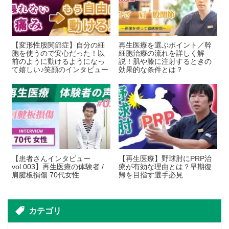
【変形性股関節症】自分の細
再生医療を選ぶポイント／幹
胞を使うので安心だった！以
細胞治療の流れを詳しく解
前のように動けるようになっ
説！肌や膝に注射するときの
て嬉しい♪笑顔のインタビュー
効果的な条件とは？
【患者さんインタビュー
【再生医療】野球肘にPRP治
vol.003】再生医療の体験者 /
療が有効な理由とは？早期復
肩腱板損傷 70代女性
帰を目指す選手必見
カテゴリ