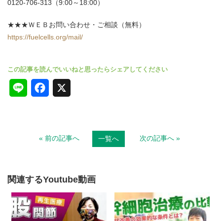
0120-706-313（9:00～18:00）
★★★ＷＥＢお問い合わせ・ご相談（無料）
https://fuelcells.org/mail/
L
F
X
i
a
n
c
« 前の記事へ
次の記事へ »
一覧へ
e
e
b
o
関連するYoutube動画
o
k