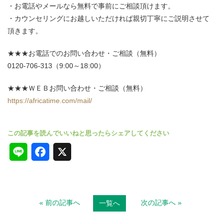
・お電話やメールなら無料で事前にご相談頂けます。
・カウンセリングにお越しいただければ親切丁寧にご説明させて
頂きます。
★★★お電話でのお問い合わせ・ご相談（無料）
0120-706-313（9:00～18:00）
★★★ＷＥＢお問い合わせ・ご相談（無料）
https://africatime.com/mail/
L
F
X
i
a
n
c
« 前の記事へ
次の記事へ »
一覧へ
e
e