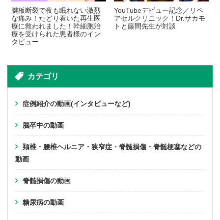
腱板断裂で夜も眠れない激烈
YouTubeデビュー記念／リペ
な痛み！たどり着いた再生医
アセルクリニック！Dr.サカモ
療に救われました！幹細胞治
トと藤間先生が対談
療を受けられた患者様のイン
タビュー
カテゴリ
症例紹介の動画(インタビューなど)
脳卒中の動画
頚椎・腰椎ヘルニア・狭窄症・脊髄損傷・脊髄梗塞などの
動画
脊髄損傷の動画
糖尿病の動画