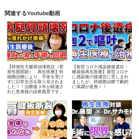
b
o
関連するYoutube動画
o
k
【特発性大腿骨頭壊死症（変
【新型コロナ感染後後遺症・
形性股関節） 再生医療】幹
糖尿病再生医療】新型コロナ
細胞治療により、手術を受け
に感染後の後遺症に苦しまれ
ずに日常生活を取り戻されま
ましたが、幹細胞治療で劇的
した！！治療後３年が経過さ
に体調が改善！！
れた患者様の診察風景です。