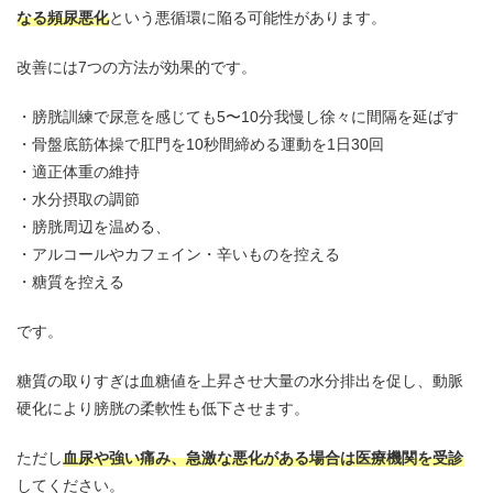
なる頻尿悪化
という悪循環に陥る可能性があります。
改善には7つの方法が効果的です。
膀胱訓練で尿意を感じても5〜10分我慢し徐々に間隔を延ばす
骨盤底筋体操で肛門を10秒間締める運動を1日30回
適正体重の維持
水分摂取の調節
膀胱周辺を温める、
アルコールやカフェイン・辛いものを控える
糖質を控える
です。
糖質の取りすぎは血糖値を上昇させ大量の水分排出を促し、動脈
硬化により膀胱の柔軟性も低下させます。
ただし
血尿や強い痛み、急激な悪化がある場合は医療機関を受診
してください。